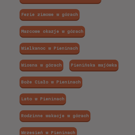
Ferie zimowe w górach
Marcowe okazje w górach
Wielkanoc w Pieninach
Wiosna w górach
Pienińska majówka
Boże Ciało w Pieninach
Lato w Pieninach
Rodzinne wakacje w górach
Wrzesień w Pieninach