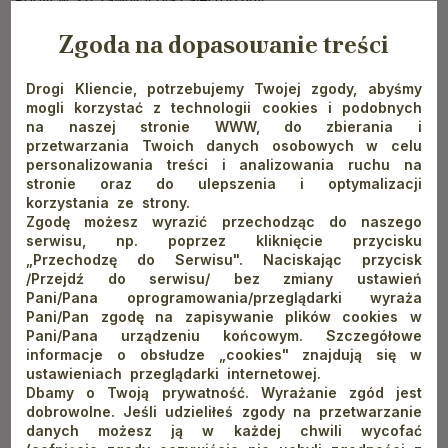
Zgoda na dopasowanie treści
Szczawnica to miejsce idealne na wypoczynek bez względu
na panującą aurę. Można powiedzieć, że sezon trwa tutaj 12
Drogi Kliencie, potrzebujemy Twojej zgody, abyśmy
miesięcy w roku. Wystarczy wykorzystać drzemiący
mogli korzystać z technologii cookies i podobnych
na naszej stronie WWW, do zbierania i
w miejscowości potencjał. Najciekawszą i do tego najtańszą
przetwarzania Twoich danych osobowych w celu
(bo bezpłatną) rozrywkę stanowią wędrówki po Pienińskim
personalizowania treści i analizowania ruchu na
Parku Narodowym. Nie ma lepszego sposobu na pobyt
stronie oraz do ulepszenia i optymalizacji
korzystania ze strony.
w Szczawnicy. Jeśli jednak dzieci pragną przede wszystkim
Zgodę możesz wyrazić przechodząc do naszego
zabawy, można skorzystać z co prawda płatnych, ale
serwisu, np. poprzez kliknięcie przycisku
„Przechodzę do Serwisu". Naciskając przycisk
niedrogich rozwiązań, takich jak basen termalny, park linowy,
/Przejdź do serwisu/ bez zmiany ustawień
nauka jazdy na nartach i wiele innych!
Pani/Pana oprogramowania/przeglądarki wyraża
Pani/Pan zgodę na zapisywanie plików cookies w
Pani/Pana urządzeniu końcowym. Szczegółowe
Rodzinne wakacje w górach z dziećmi są możliwe i mogą
informacje o obsłudze „cookies" znajdują się w
należeć do niskobudżetowych: skorzystaj z naszej oferty oraz
ustawieniach przeglądarki internetowej.
sugerowanych podpowiedzi. Zalicz najbliższe wakacje
Dbamy o Twoją prywatność. Wyrażanie zgód jest
dobrowolne. Jeśli udzieliłeś zgody na przetwarzanie
do udanych i zarazem oszczędnych!
danych możesz ją w każdej chwili wycofać