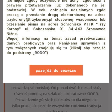
(cofnięcie zgody oczywiście nie uchyli zgodności z
prawem przetwarzania już dokonanego na jej
podstawie). W celu cofnięcia udzielonych zgód
proszę o przesłanie drogą elektorniczną na adres
trzykorony@trzykorony.pl stosownej wiadomości lub
przesłanie pisma na adres Schronisko PTTK "Trzy
Korony" ul. Sobczańska 91, 34-443 Sromowce
Niżne.
Więcej informacji na temat zasad przetwarzania
danych osobowych oraz Pani/Pana uprawnień z
tym związanych znajduję się
tu
(kliknij aby przejść
do podstrony „
RODO
")
AUTOR: MACIEJ OGRODOWICZ
Gospodarz schronisk PTTK „Trzy Korony” w
Sromowcach Niżnych oraz „Orlica” w Szczawnicy. Z
przejdź do serwisu
górami związany od dziecka (wychowywał się na Hali
www
Krupowej, gdzie jego rodzice od ponad 30 lat
prowadzą schronisko). Od ponad dwóch dekad służy
również pomocą na szlakach jako ratownik GOPR.
Prowadzenie górskich obiektów to dla niego nie
tylko praca, ale przede wszystkim rodzinna tradycja
i wielka pasja.