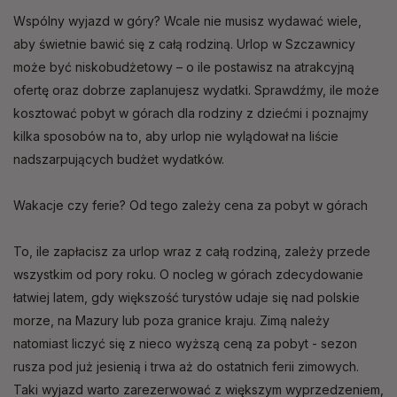
Wspólny wyjazd w góry? Wcale nie musisz wydawać wiele,
aby świetnie bawić się z całą rodziną. Urlop w Szczawnicy
może być niskobudżetowy – o ile postawisz na atrakcyjną
ofertę oraz dobrze zaplanujesz wydatki. Sprawdźmy, ile może
kosztować pobyt w górach dla rodziny z dziećmi i poznajmy
kilka sposobów na to, aby urlop nie wylądował na liście
nadszarpujących budżet wydatków.
Wakacje czy ferie? Od tego zależy cena za pobyt w górach
To, ile zapłacisz za urlop wraz z całą rodziną, zależy przede
wszystkim od pory roku. O nocleg w górach zdecydowanie
łatwiej latem, gdy większość turystów udaje się nad polskie
morze, na Mazury lub poza granice kraju. Zimą należy
natomiast liczyć się z nieco wyższą ceną za pobyt - sezon
rusza pod już jesienią i trwa aż do ostatnich ferii zimowych.
Taki wyjazd warto zarezerwować z większym wyprzedzeniem,