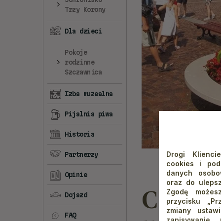
Trzy Korony
Dla dzieci
Pokoje
rodzinne
Szczawnica
Izba muzealna
Pijalnia piwa
Historia
Drogi Klienci
Partnerzy
cookies i po
danych osobow
Opinie
oraz do ulepsz
Centr
Zgodę możesz
Dojazd
przycisku „Pr
zmiany ustaw
FAQ
zapisywanie