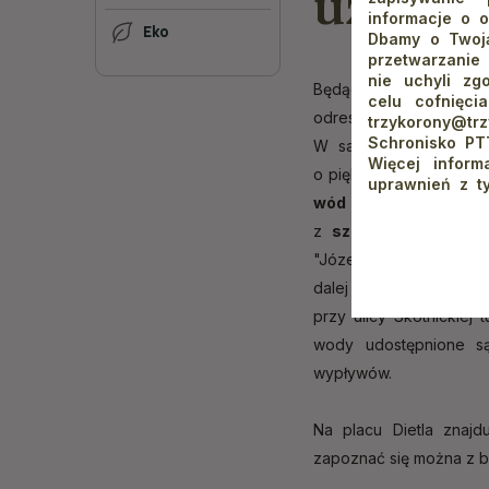
uzdro
informacje o o
Eko
Dbamy o Twoją
przetwarzanie
nie uchyli zg
Będąc w Szczawnicy
celu cofnięci
odrestaurowane cent
trzykorony@t
Schronisko PT
W samym jego centrum 
Więcej infor
o pięknej zabytkowej a
uprawnień z t
wód mineralnych
w „D
z
sześciu źródeł
: "S
"Józef", "Jan". W Parku
dalej obok dolnej stacji
przy ulicy Skotnickiej
wody udostępnione 
wypływów.
Na placu Dietla znaj
zapoznać się można z bo