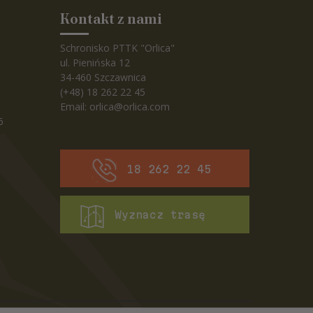
Kontakt z nami
Schronisko PTTK "Orlica"
ul. Pienińska 12
34-460 Szczawnica
(+48) 18 262 22 45
Email:
orlica@orlica.com
6
18 262 22 45
Wyznacz trasę