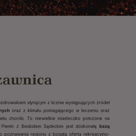
zawnica
zdrowiskiem słynącym z licznie występujących źródeł
nych
oraz z klimatu pomagającego w leczeniu oraz
ielu chorób. To niewielkie miasteczko położone na
 Pienin z Beskidem Sądeckim jest doskonałą
bazą
 poznawania regionu z bogatą ofertą rekreacyjno-