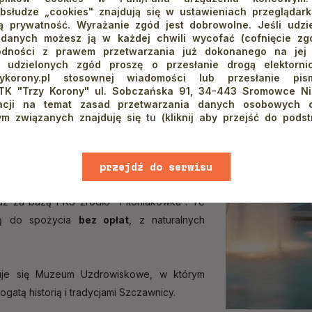
wiskowe
bsłudze „cookies" znajdują się w ustawieniach przeglądarki
 prywatność. Wyrażanie zgód jest dobrowolne. Jeśli udzie
 danych możesz ją w każdej chwili wycofać (cofnięcie zg
odności z prawem przetwarzania już dokonanego na jej
 koniecznie trzeba zwiedzić pięknie
a udzielonych zgód proszę o przesłanie drogą elektorn
rum uzdrowiskowe
w Parku Zdrojowym
.
rzykorony.pl stosownej wiadomości lub przesłanie p
TK "Trzy Korony" ul. Sobczańska 91, 34-443 Sromowce Ni
znajduje się majestatyczne Inhalatorium
macji na temat zasad przetwarzania danych osobowych o
rchitekturze. Warto wstąpić także do
Pijalni
ym związanych znajduję się
tu
(kliknij aby przejść do podst
omu nad Zdrojami”. Można skorzystać tam
tefan", "Józefina", "Magdalena", "Helena",
 Dolnym znajduje się źródło "Wanda", nieco
przejdź do serwisu
 kolejki linowej na Palenicę źródło "Szymon",
www
 tuż za bazą PKS źródło "Pitoniakówka". Te
są do spożycia
bez opłat
, z naturalnych
duje się Muzeum Uzdrowiskowe, w którym
gatą historią i tradycjami Szczawnicy.