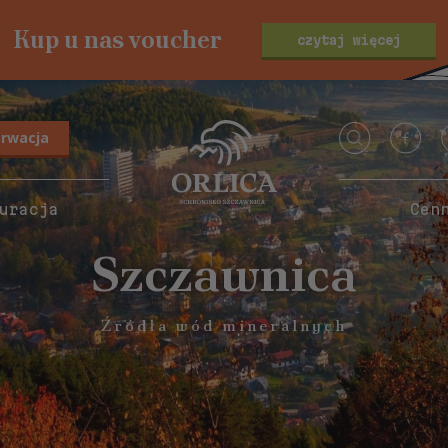
Kup u nas voucher
czytaj więcej
erwacja
uracja
Cen
Szczawnica
Źródła wód mineralnych
>