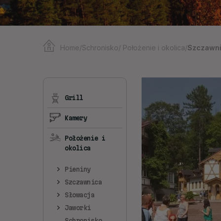
Home
/
Schronisko
/
Położenie i okolica
/
Szczawn
Grill
Kamery
Położenie i
okolica
Pieniny
Szczawnica
Słowacja
Jaworki
Schronisko