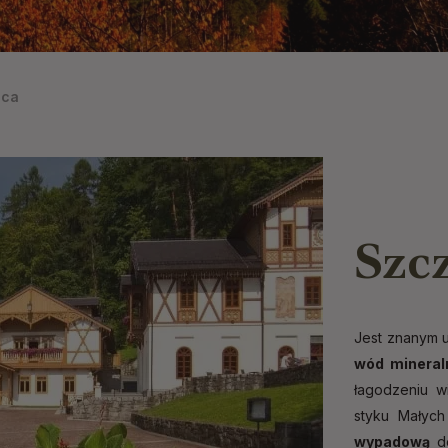
ica
Szc
Jest znanym u
wód mineral
łagodzeniu w
styku Małych
wypadową
do