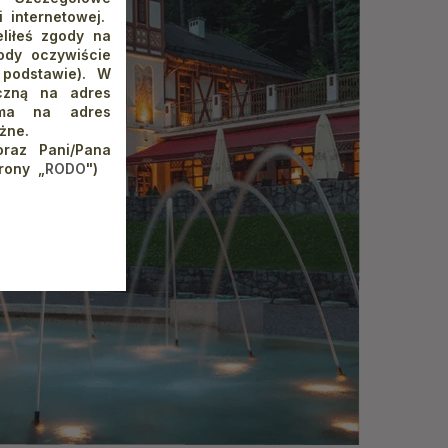
 internetowej.
liłeś zgody na
ody oczywiście
 podstawie). W
iczną na adres
isma na adres
żne.
raz Pani/Pana
rony „
RODO
")