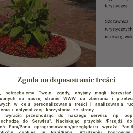
turystyczną.
Szczawnica 
turystycznyc
majówkę, waka
Zgoda na dopasowanie treści
e, potrzebujemy Twojej zgody, abyśmy mogli korzystać
dobnych na naszej stronie WWW, do zbierania i przetwa
ych w celu personalizowania treści i analizowania ru
enia i optymalizacji korzystania ze strony.
um
 wyrazić przechodząc do naszego serwisu, np. poprz
zechodzę do Serwisu". Naciskając przycisk /Przejdź d
ień Pani/Pana oprogramowania/przeglądarki wyraża Pani
 plików cookies w Pani/Pana urządzeniu końcowym.