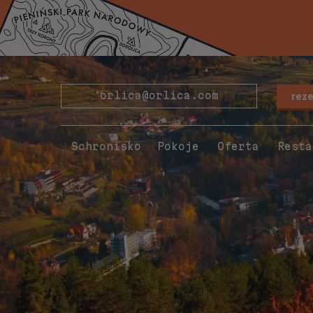
rez
orlica@orlica.com
Schronisko
Pokoje
Oferta
Resta