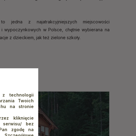
to jedna z najatrakcyjniejszych miejscowości
h i wypoczynkowych w Polsce, chętnie wybierana na
cje z dzieckiem, jak też zielone szkoły.
 z technologii
rzania Twoich
chu na stronie
ez kliknięcie
o serwisu/ bez
/Pan zgodę na
 Szczegółowe