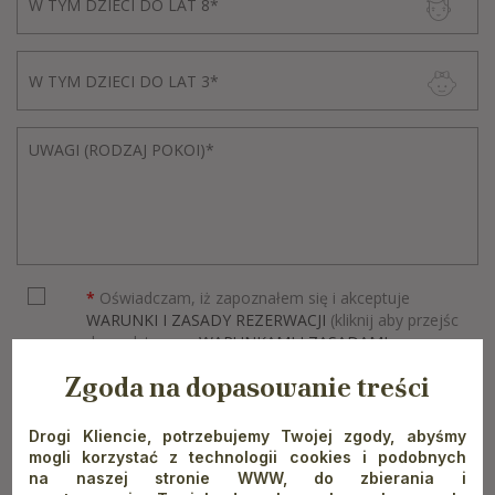
*
Oświadczam, iż zapoznałem się i akceptuje
WARUNKI I ZASADY REZERWACJI
(kliknij aby przejśc
do podstrony z
WARUNKAMI I ZASADAMI
REZERWACJI
)
Zgoda na dopasowanie treści
Dołącz do Klubu Przyjaciół i pozostań z nami w
Drogi Kliencie, potrzebujemy Twojej zgody, abyśmy
kontakcie (zapis na newsletter).
mogli korzystać z technologii cookies i podobnych
na naszej stronie WWW, do zbierania i