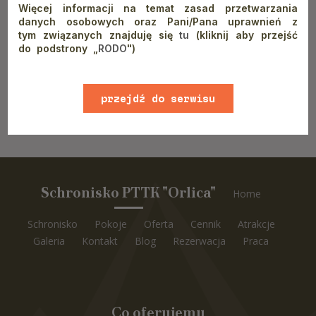
Więcej informacji na temat zasad przetwarzania
danych osobowych oraz Pani/Pana uprawnień z
tym związanych znajduję się
tu
(kliknij aby przejść
*
Pola obowiązkowe
do podstrony „
RODO
")
rezerwuję pobyt
przejdź do serwisu
www
Schronisko PTTK "Orlica"
Home
Schronisko
Pokoje
Oferta
Cennik
Atrakcje
Galeria
Kontakt
Blog
Rezerwacja
Praca
Co oferujemy