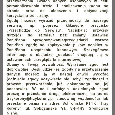
*
Rezerwując wyrażam zgodę na przetwarzanie przez
przetwarzania Twoich danych osobowych w celu
firmę Schroniska Pienińskie z siedzibą w Sromowcach
personalizowania treści i analizowania ruchu na
Niżnych przy ul.Sobczańskiej 91, 34-443 Sromowce
stronie oraz do ulepszenia i optymalizacji
korzystania ze strony.
Niżne, NIP 552 160 64 52, tel. 18 26 29 823, e-mail:
Zgodę możesz wyrazić przechodząc do naszego
trzykorony@trzykorony.pl. jako Administratora Danych
serwisu, np. poprzez kliknięcie przycisku
Osobowych, dotyczących mnie danych osobowych
„Przechodzę do Serwisu". Naciskając przycisk
zawartych w formularzu rezerwacyjnym, złożonym
/Przejdź do serwisu/ bez zmiany ustawień
przy wykorzystaniu środków komunikacji
Pani/Pana oprogramowania/przeglądarki wyraża
elektronicznej. Przyjmuję do wiadomości, że cele
Pani/Pan zgodę na zapisywanie plików cookies w
przetwarzania danych związane są z rezerwacją
Pani/Pana urządzeniu końcowym. Szczegółowe
pobytu i świadczeniem usług hotelarskich. Udzielona
informacje o obsłudze „cookies" znajdują się w
zgoda na przetwarzanie danych osobowych może być
ustawieniach przeglądarki internetowej.
w dowolnym momencie cofnięta. Ewentualne
Dbamy o Twoją prywatność. Wyrażanie zgód jest
wycofanie przeze mnie zgody na przetwarzanie
dobrowolne. Jeśli udzieliłeś zgody na przetwarzanie
danych nie wpływa na zgodność z prawem
danych możesz ją w każdej chwili wycofać
przetwarzania, którego administrator danych
(cofnięcie zgody oczywiście nie uchyli zgodności z
dokonywał na podstawie zgody przed jej wycofaniem.
prawem przetwarzania już dokonanego na jej
W celu cofnięcia udzielonych zgód proszę o przesłanie
podstawie). W celu cofnięcia udzielonych zgód
droga elektorniczną na adres
orlica@orlica.com
proszę o przesłanie drogą elektorniczną na adres
stosownej wiadomości lub przesłanie pisma na adres
trzykorony@trzykorony.pl stosownej wiadomości lub
Schronisko PTTK "Orlica" ul. Pienińska 12, 34-460
przesłanie pisma na adres Schronisko PTTK "Trzy
Szczawnica
.
Korony" ul. Sobczańska 91, 34-443 Sromowce
Niżne.