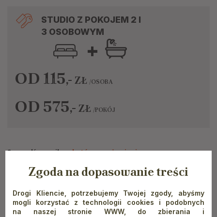
STUDIO Z POKOJEM 2 I
3 OSOBOWYM
+
OD 115
,-
ZŁ
/OSOBA
OD 575
,-
ZŁ
/POKÓJ
Sprawdź cennik
pobytów z wyżywieniem
Zgoda na dopasowanie treści
pościel na każdym łóżku
Drogi Kliencie, potrzebujemy Twojej zgody, abyśmy
mogli korzystać z technologii cookies i podobnych
na naszej stronie WWW, do zbierania i