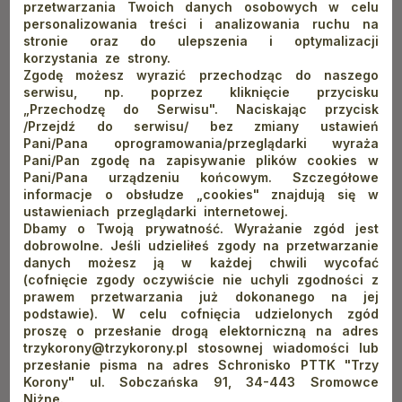
łazienka w pokoju
przetwarzania Twoich danych osobowych w celu
personalizowania treści i analizowania ruchu na
zwiń
stronie oraz do ulepszenia i optymalizacji
korzystania ze strony.
Zgodę możesz wyrazić przechodząc do naszego
serwisu, np. poprzez kliknięcie przycisku
„Przechodzę do Serwisu". Naciskając przycisk
/Przejdź do serwisu/ bez zmiany ustawień
Pani/Pana oprogramowania/przeglądarki wyraża
Cennik jesienny*
Pani/Pan zgodę na zapisywanie plików cookies w
Pani/Pana urządzeniu końcowym. Szczegółowe
informacje o obsłudze „cookies" znajdują się w
Obowiązuje w terminach
01.10-27.11.2026 poza
ustawieniach przeglądarki internetowej.
redykiem i długimi weekendami
Dbamy o Twoją prywatność. Wyrażanie zgód jest
dobrowolne. Jeśli udzieliłeś zgody na przetwarzanie
danych możesz ją w każdej chwili wycofać
(cofnięcie zgody oczywiście nie uchyli zgodności z
rozwiń
prawem przetwarzania już dokonanego na jej
podstawie). W celu cofnięcia udzielonych zgód
proszę o przesłanie drogą elektorniczną na adres
trzykorony@trzykorony.pl stosownej wiadomości lub
przesłanie pisma na adres Schronisko PTTK "Trzy
Korony" ul. Sobczańska 91, 34-443 Sromowce
Niżne.