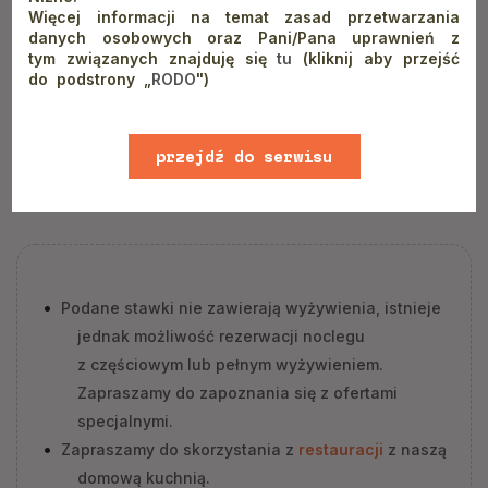
Cennik zimowy
Więcej informacji na temat zasad przetwarzania
danych osobowych oraz Pani/Pana uprawnień z
tym związanych znajduję się
tu
(kliknij aby przejść
Obowiązuje w terminach
01.03-03.04.2026
do podstrony „
RODO
")
rozwiń
przejdź do serwisu
www
Podane stawki nie zawierają wyżywienia, istnieje
jednak możliwość rezerwacji noclegu
z częściowym lub pełnym wyżywieniem.
Zapraszamy do zapoznania się z ofertami
specjalnymi.
Zapraszamy do skorzystania z
restauracji
z naszą
domową kuchnią.