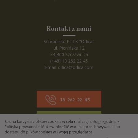
Kontakt z nami
Schronisko PTTK "Orlica"
ul. Pienińska 12
34-460 Szczawnica
(+48) 18 262 22 45
Email:
orlica@orlica.com
18 262 22 45
Wyznacz trasę
Strona korzysta z plików cookies w celu realizacji usług i zgodnie z
Polityka prywatności
Możesz określić warunki przechowywania lub
dostępu do plików cookies w Twojej przeglądarce.