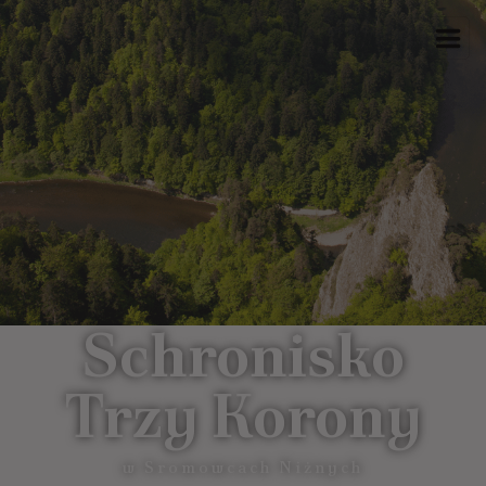
Schronisko
Trzy Korony
w Sromowcach Niżnych