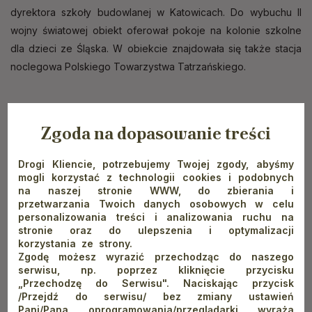
dyrektora szkoły budowlanej w Katowicach. Do wybuchu II
wojny światowej obiekt oferował pokoje na kolonie szkolne
dla dzieci ze Śląska. W obiekcie znajdowała się także stacja
noclegowa Polskiego Towarzystwa Tatrzańskiego.
Zgoda na dopasowanie treści
Drogi Kliencie, potrzebujemy Twojej zgody, abyśmy
mogli korzystać z technologii cookies i podobnych
na naszej stronie WWW, do zbierania i
przetwarzania Twoich danych osobowych w celu
personalizowania treści i analizowania ruchu na
stronie oraz do ulepszenia i optymalizacji
korzystania ze strony.
Zgodę możesz wyrazić przechodząc do naszego
serwisu, np. poprzez kliknięcie przycisku
„Przechodzę do Serwisu". Naciskając przycisk
/Przejdź do serwisu/ bez zmiany ustawień
Pani/Pana oprogramowania/przeglądarki wyraża