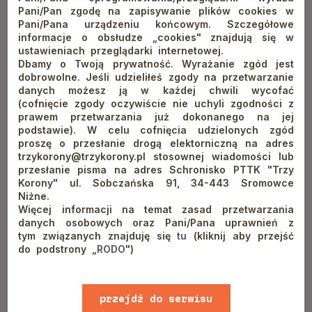
Pani/Pan zgodę na zapisywanie plików cookies w
Pani/Pana urządzeniu końcowym. Szczegółowe
informacje o obsłudze „cookies" znajdują się w
ustawieniach przeglądarki internetowej.
Dbamy o Twoją prywatność. Wyrażanie zgód jest
dobrowolne. Jeśli udzieliłeś zgody na przetwarzanie
danych możesz ją w każdej chwili wycofać
(cofnięcie zgody oczywiście nie uchyli zgodności z
prawem przetwarzania już dokonanego na jej
podstawie). W celu cofnięcia udzielonych zgód
proszę o przesłanie drogą elektorniczną na adres
trzykorony@trzykorony.pl stosownej wiadomości lub
Historia Trzech koron
przesłanie pisma na adres Schronisko PTTK "Trzy
Korony" ul. Sobczańska 91, 34-443 Sromowce
Niżne.
W czasie II wojny światowej Niemcy wykorzystywali schronisko
Więcej informacji na temat zasad przetwarzania
danych osobowych oraz Pani/Pana uprawnień z
w górach jako strażnicę graniczną, a funkcję tę pełniło również
tym związanych znajduję się
tu
(kliknij aby przejść
bezpośrednio po wojnie. Przez pierwsze lata komunizmu –
do podstrony „
RODO
")
od 1962 roku – obiekt oferował pokoje dla wojskowych będąc
domem wypoczynkowym dla żołnierzy WOP. Od 1965 roku
mogli z niego korzystać także cywile. Obiekt stał się domem
przejdź do serwisu