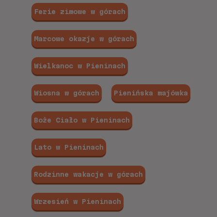
Ferie zimowe w górach
Marcowe okazje w górach
Wielkanoc w Pieninach
Wiosna w górach
Pienińska majówka
Boże Ciało w Pieninach
Lato w Pieninach
Rodzinne wakacje w górach
Wrzesień w Pieninach