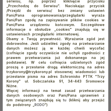
serwisu, np. poprzez kliknięcie przycisku
„Przechodzę do Serwisu". Naciskając przycisk
/Przejdź do serwisu/ bez zmiany ustawień
Pani/Pana oprogramowania/przeglądarki wyraża
Pani/Pan zgodę na zapisywanie plików cookies w
Pani/Pana urządzeniu końcowym. Szczegółowe
informacje o obsłudze „cookies" znajdują się w
ustawieniach przeglądarki internetowej.
Dbamy o Twoją prywatność. Wyrażanie zgód jest
dobrowolne. Jeśli udzieliłeś zgody na przetwarzanie
AUTOR: MACIEJ OGRODOWICZ
danych możesz ją w każdej chwili wycofać
(cofnięcie zgody oczywiście nie uchyli zgodności z
Gospodarz schronisk PTTK „Trzy Korony” w
prawem przetwarzania już dokonanego na jej
podstawie). W celu cofnięcia udzielonych zgód
Sromowcach Niżnych oraz „Orlica” w Szczawnicy. Z
proszę o przesłanie drogą elektorniczną na adres
górami związany od dziecka (wychowywał się na Hali
trzykorony@trzykorony.pl stosownej wiadomości lub
Krupowej, gdzie jego rodzice od ponad 30 lat
przesłanie pisma na adres Schronisko PTTK "Trzy
prowadzą schronisko). Od ponad dwóch dekad służy
Korony" ul. Sobczańska 91, 34-443 Sromowce
Niżne.
również pomocą na szlakach jako ratownik GOPR.
Więcej informacji na temat zasad przetwarzania
Prowadzenie górskich obiektów to dla niego nie
danych osobowych oraz Pani/Pana uprawnień z
tylko praca, ale przede wszystkim rodzinna tradycja
tym związanych znajduję się
tu
(kliknij aby przejść
i wielka pasja.
do podstrony „
RODO
")