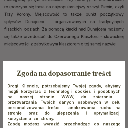
rozpoczyna się trasa na najpopularniejszy szczyt Pienin, czyli
Trzy Korony. Miejscowość to także punkt początkowy
spływów Dunajcem
- organizowanych na tradycyjnych
flisackich łodziach. Za pomocą kładki nad Dunajcem możemy
się także przedostać do Czerwonego Klasztoru - słowackiej
miejscowości z zabytkowym klasztorem o tej samej nazwie.
To nie jedyne z turystycznych miejscowości w Pieninach.
Zgoda na dopasowanie treści
Przyjezdni mają do wyboru także takie lokalizacje jak
Krośnica, Łapsze Niżne, Sromowce Wyżne, Grywałd, Łapsze
Drogi Kliencie, potrzebujemy Twojej zgody, abyśmy
Wyżne, Jaworki, Czorsztyn czy Niedzica. Gwarantujemy Wam,
mogli korzystać z technologii cookies i podobnych
na naszej stronie WWW, do zbierania i
że bez względu na to, którą z tych miejscowości wybierzecie,
przetwarzania Twoich danych osobowych w celu
z pewnością wakacje w Pieninach będziecie wspominać
personalizowania treści i analizowania ruchu na
z uśmiechem i sentymentem.
stronie oraz do ulepszenia i optymalizacji
korzystania ze strony.
Zgodę możesz wyrazić przechodząc do naszego