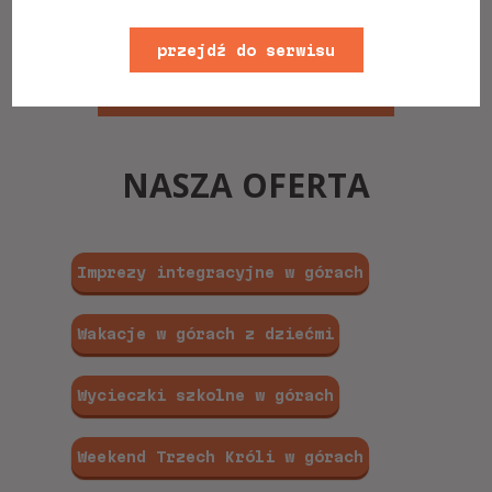
przejdź do serwisu
wróć do listy wpisów
www
NASZA OFERTA
Imprezy integracyjne w górach
Wakacje w górach z dziećmi
Wycieczki szkolne w górach
Weekend Trzech Króli w górach