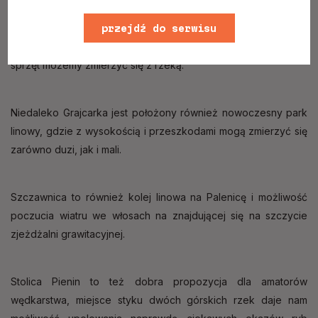
W mieście tym znajdziemy nie tylko liczne szlaki turystyczne
prowadzące nas do najpiękniejszych zakątków okolicy, ale
przejdź do serwisu
również przystanie kajakowe i raftingowe, gdzie wynajmując
www
sprzęt możemy zmierzyć się z rzeką.
Niedaleko Grajcarka jest położony również nowoczesny park
linowy, gdzie z wysokością i przeszkodami mogą zmierzyć się
zarówno duzi, jak i mali.
Szczawnica to również kolej linowa na Palenicę i możliwość
poczucia wiatru we włosach na znajdującej się na szczycie
zjeżdżalni grawitacyjnej.
Stolica Pienin to też dobra propozycja dla amatorów
wędkarstwa, miejsce styku dwóch górskich rzek daje nam