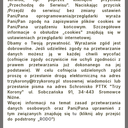
dzielnicy lekko oddalonej od centrum.
„Przechodzę do Serwisu". Naciskając przycisk
/Przejdź do serwisu/ bez zmiany ustawień
Pani/Pana oprogramowania/przeglądarki wyraża
Pani/Pan zgodę na zapisywanie plików cookies w
Do wyżej wymienionych atrakcji w Szczawnicy należy doliczyć
Pani/Pana urządzeniu końcowym. Szczegółowe
informacje o obsłudze „cookies" znajdują się w
jeszcze dziesiątki restauracji i kawiarni, gdzie na turystów
ustawieniach przeglądarki internetowej.
czeka nie tylko wyśmienite jedzenie, zarówno to lokalne, jak
Dbamy o Twoją prywatność. Wyrażanie zgód jest
i zapożyczone z kuchni całego świata, ale też piękne wnętrza,
dobrowolne. Jeśli udzieliłeś zgody na przetwarzanie
danych możesz ją w każdej chwili wycofać
które same w sobie za sprawą znajdujących się w nich
(cofnięcie zgody oczywiście nie uchyli zgodności z
eksponatów stają się małymi muzeami przenoszącymi nas
prawem przetwarzania już dokonanego na jej
podstawie). W celu cofnięcia udzielonych zgód
w zupełnie inne miejsca i czasy.
proszę o przesłanie drogą elektorniczną na adres
trzykorony@trzykorony.pl stosownej wiadomości lub
przesłanie pisma na adres Schronisko PTTK "Trzy
Korony" ul. Sobczańska 91, 34-443 Sromowce
Szczawnica dla aktywnych –
Niżne.
Więcej informacji na temat zasad przetwarzania
co można robić w Szczawnicy?
danych osobowych oraz Pani/Pana uprawnień z
tym związanych znajduję się
tu
(kliknij aby przejść
do podstrony „
RODO
")
Szczawnica to również doskonały kurort dla aktywnych.