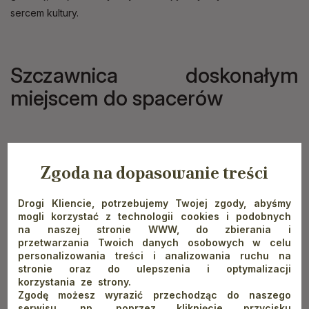
sercem kultury.
Szczawnica doskonałym
miejscem do spacerów
Jeśli zaś po wyczerpującym dniu spędzonych na zdobywaniu
Zgoda na dopasowanie treści
szczytów chcemy po prostu przejść się i w spokoju
i porozmyślać, idealnym miejscem do tego będzie park
Drogi Kliencie, potrzebujemy Twojej zgody, abyśmy
zdrojowy lub położony wzdłuż Grajcarka najdłuższy w Polsce
mogli korzystać z technologii cookies i podobnych
na naszej stronie WWW, do zbierania i
deptak.
przetwarzania Twoich danych osobowych w celu
personalizowania treści i analizowania ruchu na
stronie oraz do ulepszenia i optymalizacji
Ciekawym pomysłem na spacer w Szczawnicy jest również
korzystania ze strony.
Zgodę możesz wyrazić przechodząc do naszego
urokliwy wodospad Zaskalnik, położony w Sewerynówce,
serwisu, np. poprzez kliknięcie przycisku