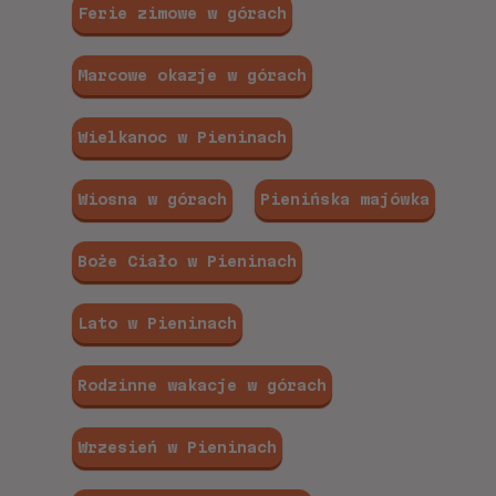
Ferie zimowe w górach
Marcowe okazje w górach
Wielkanoc w Pieninach
Wiosna w górach
Pienińska majówka
Boże Ciało w Pieninach
Lato w Pieninach
Rodzinne wakacje w górach
Wrzesień w Pieninach