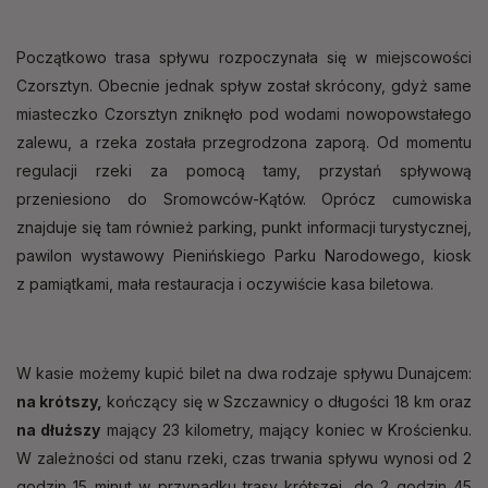
Początkowo trasa spływu rozpoczynała się w miejscowości
Czorsztyn. Obecnie jednak spływ został skrócony, gdyż same
miasteczko Czorsztyn zniknęło pod wodami nowopowstałego
zalewu, a rzeka została przegrodzona zaporą. Od momentu
regulacji rzeki za pomocą tamy, przystań spływową
przeniesiono do Sromowców-Kątów. Oprócz cumowiska
znajduje się tam również parking, punkt informacji turystycznej,
pawilon wystawowy Pienińskiego Parku Narodowego, kiosk
z pamiątkami, mała restauracja i oczywiście kasa biletowa.
W kasie możemy kupić bilet na dwa rodzaje spływu Dunajcem:
na krótszy,
kończący się w Szczawnicy o długości 18 km oraz
na dłuższy
mający 23 kilometry, mający koniec w Krościenku.
W zależności od stanu rzeki, czas trwania spływu wynosi od 2
godzin 15 minut w przypadku trasy krótszej, do 2 godzin 45