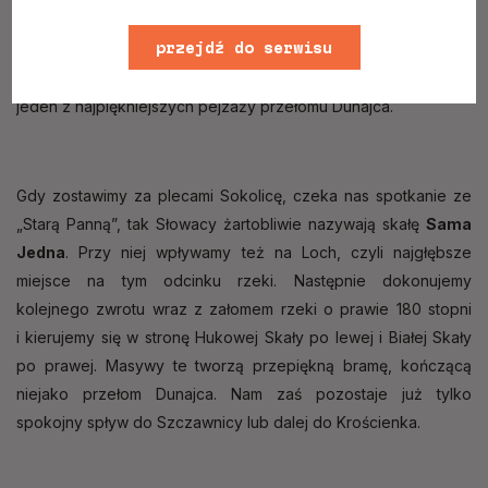
Skałę, Głowę Cukru oraz jeden z najpiękniejszych
przejdź do serwisu
i najwyższych szczytów Pienin, Sokolicę,
z której rozciąga
się nie tylko wspaniały widok na całą okolicę, ale również
www
jeden z najpiękniejszych pejzaży przełomu Dunajca.
Gdy zostawimy za plecami Sokolicę, czeka nas spotkanie ze
„Starą Panną”, tak Słowacy żartobliwie nazywają skałę
Sama
Jedna
. Przy niej wpływamy też na Loch, czyli najgłębsze
miejsce na tym odcinku rzeki. Następnie dokonujemy
kolejnego zwrotu wraz z załomem rzeki o prawie 180 stopni
i kierujemy się w stronę Hukowej Skały po lewej i Białej Skały
po prawej. Masywy te tworzą przepiękną bramę, kończącą
niejako przełom Dunajca. Nam zaś pozostaje już tylko
spokojny spływ do Szczawnicy lub dalej do Krościenka.