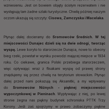
wzniesieniu. Jest on bowiem objęty ścisłym rezerwatem i nie
występują tam żadne szlaki turystyczne. Chwilę później naszym
oczom ukazują się szczyty:
Cisowa, Zamczyska i Macelaka
.
Płynąc dalej docieramy do
Sromowców Średnich. W tej
miejscowości Dunajec dzieli się na dwie odnogi, tworząc
wyspę.
Lewe koryto to starorzecze Dunajca, nowe to obecny
bieg rzeki, powstał w wyniku powodzi mającej miejsce w 1934
roku. Co ciekawe, granica Polski przebiega starorzeczem,
więc opływając wraz z flisakami wyspę od prawej strony
znajdujemy się przez chwilę na terytorium słowackim. Płynąc
dalej przed nami pokazują się Aksamitki, a my wpływamy
do
Sromowców Niżnych - pięknej miejscowości
wypoczynkowej w Pieninach
. Wypływając z niej, po lewej
stronie żegna nas piękny budynek schroniska PTTK Trzy
Korony. Jeśli zaś spojrzymy w prawo zobaczymy piękne