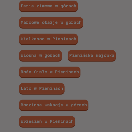
Ferie zimowe w górach
Marcowe okazje w górach
Wielkanoc w Pieninach
Wiosna w górach
Pienińska majówka
Boże Ciało w Pieninach
Lato w Pieninach
Rodzinne wakacje w górach
Wrzesień w Pieninach