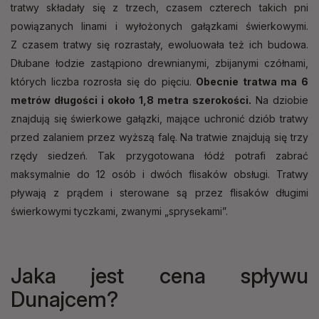
tratwy składały się z trzech, czasem czterech takich pni
powiązanych linami i wyłożonych gałązkami świerkowymi.
Z czasem tratwy się rozrastały, ewoluowała też ich budowa.
Dłubane łodzie zastąpiono drewnianymi, zbijanymi czółnami,
których liczba rozrosła się do pięciu.
Obecnie tratwa ma 6
metrów długości i około 1,8 metra szerokości.
Na dziobie
znajdują się świerkowe gałązki, mające uchronić dziób tratwy
przed zalaniem przez wyższą falę. Na tratwie znajdują się trzy
rzędy siedzeń. Tak przygotowana łódź potrafi zabrać
maksymalnie do 12 osób i dwóch flisaków obsługi. Tratwy
pływają z prądem i sterowane są przez flisaków długimi
świerkowymi tyczkami, zwanymi „sprysekami”.
Jaka jest cena spływu
Dunajcem?