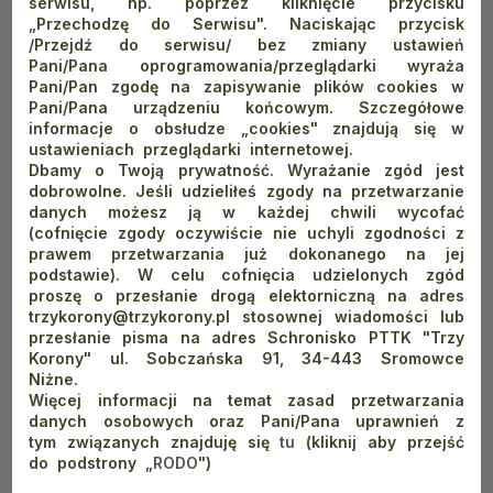
serwisu, np. poprzez kliknięcie przycisku
przyjrzymy, w lewym cyplu możemy dojrzeć odcisk kierpca
„Przechodzę do Serwisu". Naciskając przycisk
/Przejdź do serwisu/ bez zmiany ustawień
zbójnickiego buta.
Pani/Pana oprogramowania/przeglądarki wyraża
Pani/Pan zgodę na zapisywanie plików cookies w
Pani/Pana urządzeniu końcowym. Szczegółowe
informacje o obsłudze „cookies" znajdują się w
Potem nasze tratwy, razem z nurtem ostro skręcają w lewo,
ustawieniach przeglądarki internetowej.
omijając Klejową Górę. Kolejny nawrót i przed dziobem
Dbamy o Twoją prywatność. Wyrażanie zgód jest
dobrowolne. Jeśli udzieliłeś zgody na przetwarzanie
widzimy wysokie ściany Facimiechu. Jeśli dobrze się
danych możesz ją w każdej chwili wycofać
przyjrzymy i trochę wytężymy wyobraźnię, na zboczach
(cofnięcie zgody oczywiście nie uchyli zgodności z
ujrzymy wizerunek orła i mniszki. Po kolejnym zakręcie, tym
prawem przetwarzania już dokonanego na jej
podstawie). W celu cofnięcia udzielonych zgód
razem w prawo, wpływamy w tak zwane
Leniwe Ploso, gdzie
proszę o przesłanie drogą elektorniczną na adres
Dunajec nieco zwalnia tępa.
Tutaj też naszym oczom
trzykorony@trzykorony.pl stosownej wiadomości lub
przesłanie pisma na adres Schronisko PTTK "Trzy
ukazuje się Czerwona Skała.
Korony" ul. Sobczańska 91, 34-443 Sromowce
Niżne.
Więcej informacji na temat zasad przetwarzania
danych osobowych oraz Pani/Pana uprawnień z
Po kilku minutach docieramy do miejsca, gdzie do Dunajca
tym związanych znajduję się
tu
(kliknij aby przejść
wpada Pieniński Potok. Gdy spojrzymy zaś w górę zobaczymy
do podstrony „
RODO
")
wznoszące się przed nami szyty:
Ślimakową Skałę, Wilczą