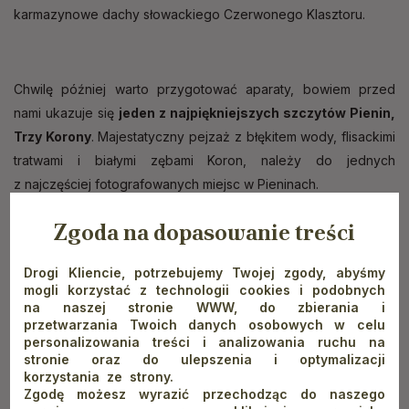
karmazynowe dachy słowackiego Czerwonego Klasztoru.
Chwilę później warto przygotować aparaty, bowiem przed
nami ukazuje się
jeden z najpiękniejszych szczytów Pienin,
Trzy Korony
. Majestatyczny pejzaż z błękitem wody, flisackimi
tratwami i białymi zębami Koron, należy do jednych
z najczęściej fotografowanych miejsc w Pieninach.
Zgoda na dopasowanie treści
Od tego momentu rozpoczyna się też słynny Przełom Dunajca,
Drogi Kliencie, potrzebujemy Twojej zgody, abyśmy
czyli siedem nawrotów między wysokimi ścianami gór. Płynąc
mogli korzystać z technologii cookies i podobnych
dalej wpływamy do przewężenia zwanego J
anosikowym lub
na naszej stronie WWW, do zbierania i
przetwarzania Twoich danych osobowych w celu
Zbójnickim Skokiem.
Jest to gardziel mająca niespełna 12
personalizowania treści i analizowania ruchu na
metrów szerokości i tyleż samo głębokości. Wedle legend jest
stronie oraz do ulepszenia i optymalizacji
korzystania ze strony.
to miejsce, gdzie
Janosik uciekając przed sługami Pana
Zgodę możesz wyrazić przechodząc do naszego
z zamku w Niedzicy przeskoczył Dunajec.
Jeśli dobrze się