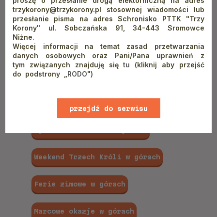
proszę o przesłanie drogą elektorniczną na adres
trzykorony@trzykorony.pl stosownej wiadomości lub
przesłanie pisma na adres Schronisko PTTK "Trzy
Korony" ul. Sobczańska 91, 34-443 Sromowce
NASZA OFERTA
Niżne.
Więcej informacji na temat zasad przetwarzania
danych osobowych oraz Pani/Pana uprawnień z
tym związanych znajduję się
tu
(kliknij aby przejść
do podstrony „
RODO
")
Imprezy integracyjne w górach
Wakacje w górach z dziećmi
przejdź do serwisu
www
Wycieczki szkolne w górach
Weekend Trzech Króli w górach
Ferie zimowe w górach
Marcowe okazje w górach