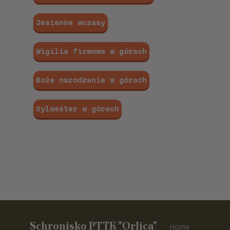
Jesienne wczasy
Wigilia firmowa w górach
Boże narodzenie w górach
Sylwester w górach
Schronisko PTTK "Orlica"
Home