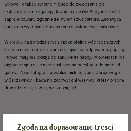
willowej, a także świetne miejsce do zwiedzania dla
tęskniących za elegancją dawnych czasów. Budynek został
zaprojektowany zgodnie ze stylem szwajcarskim. Zachwyca
kunsztem wykonania oraz starannie wykonanymi malunkami.
W środku na zwiedzających czeka pijalnia wód leczniczych,
których można skosztować na miejscu za odpowiednią opłatą.
Turyści mają też okazję do zakupienia napoju w butelkach. Na
piętrze znajduje się natomiast czynna od wtorku do niedzieli
galeria. Zbiór fotografii przybliża historię Domu Zdrojowego
w Szczawnicy - będą nią zachwyceni wszyscy, którzy pragną
dowiedzieć się o willi jeszcze więcej!
Zgoda na dopasowanie treści