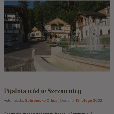
Pijalnia wód w Szczawnicy
Autor posta:
Schronisko Orlica
, Dodano:
18 lutego 2022
Czego nie sposób zobaczyć, będąc w Szczawnicy?