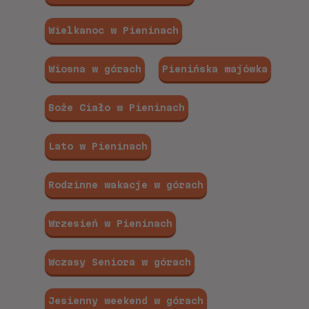
Wielkanoc w Pieninach
Wiosna w górach
Pienińska majówka
Boże Ciało w Pieninach
Lato w Pieninach
Rodzinne wakacje w górach
Wrzesień w Pieninach
Wczasy Seniora w górach
Jesienny weekend w górach