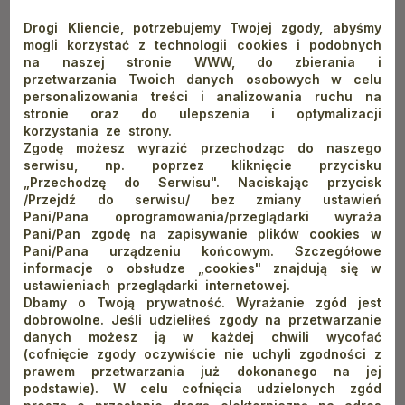
Drogi Kliencie, potrzebujemy Twojej zgody, abyśmy
mogli korzystać z technologii cookies i podobnych
na naszej stronie WWW, do zbierania i
przetwarzania Twoich danych osobowych w celu
AUTOR: MACIEJ OGRODOWICZ
personalizowania treści i analizowania ruchu na
stronie oraz do ulepszenia i optymalizacji
Gospodarz schronisk PTTK „Trzy Korony” w
korzystania ze strony.
Sromowcach Niżnych oraz „Orlica” w Szczawnicy. Z
Zgodę możesz wyrazić przechodząc do naszego
serwisu, np. poprzez kliknięcie przycisku
górami związany od dziecka (wychowywał się na Hali
„Przechodzę do Serwisu". Naciskając przycisk
Krupowej, gdzie jego rodzice od ponad 30 lat
/Przejdź do serwisu/ bez zmiany ustawień
prowadzą schronisko). Od ponad dwóch dekad służy
Pani/Pana oprogramowania/przeglądarki wyraża
również pomocą na szlakach jako ratownik GOPR.
Pani/Pan zgodę na zapisywanie plików cookies w
Pani/Pana urządzeniu końcowym. Szczegółowe
Prowadzenie górskich obiektów to dla niego nie
informacje o obsłudze „cookies" znajdują się w
tylko praca, ale przede wszystkim rodzinna tradycja
ustawieniach przeglądarki internetowej.
i wielka pasja.
Dbamy o Twoją prywatność. Wyrażanie zgód jest
dobrowolne. Jeśli udzieliłeś zgody na przetwarzanie
danych możesz ją w każdej chwili wycofać
(cofnięcie zgody oczywiście nie uchyli zgodności z
prawem przetwarzania już dokonanego na jej
podstawie). W celu cofnięcia udzielonych zgód
wróć do listy wpisów