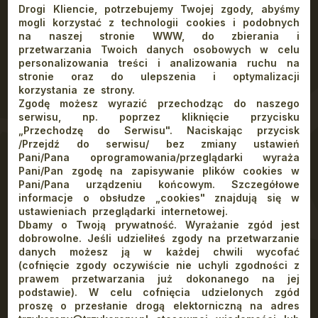
Schronisko
Pokoje
Oferta
Cennik
Atrakcje
Drogi Kliencie, potrzebujemy Twojej zgody, abyśmy
Galeria
Kontakt
Blog
Rezerwacja
Praca
mogli korzystać z technologii cookies i podobnych
na naszej stronie WWW, do zbierania i
przetwarzania Twoich danych osobowych w celu
personalizowania treści i analizowania ruchu na
stronie oraz do ulepszenia i optymalizacji
Co oferujemy
korzystania ze strony.
Zgodę możesz wyrazić przechodząc do naszego
serwisu, np. poprzez kliknięcie przycisku
Pakiety
„Przechodzę do Serwisu". Naciskając przycisk
Dla firm
/Przejdź do serwisu/ bez zmiany ustawień
Dla rodzin
Pani/Pana oprogramowania/przeglądarki wyraża
Restauracja w Szczawnicy
Pani/Pan zgodę na zapisywanie plików cookies w
Ognisko w górach
Pani/Pana urządzeniu końcowym. Szczegółowe
Wakacje w górach z dziećmi 2026
informacje o obsłudze „cookies" znajdują się w
Lato w Pieninach 2026
ustawieniach przeglądarki internetowej.
Dbamy o Twoją prywatność. Wyrażanie zgód jest
dodatkowe
dobrowolne. Jeśli udzieliłeś zgody na przetwarzanie
danych możesz ją w każdej chwili wycofać
(cofnięcie zgody oczywiście nie uchyli zgodności z
Dojazd
prawem przetwarzania już dokonanego na jej
RODO
podstawie). W celu cofnięcia udzielonych zgód
Polityka Prywatności
proszę o przesłanie drogą elektorniczną na adres
Bezpieczne schronisko