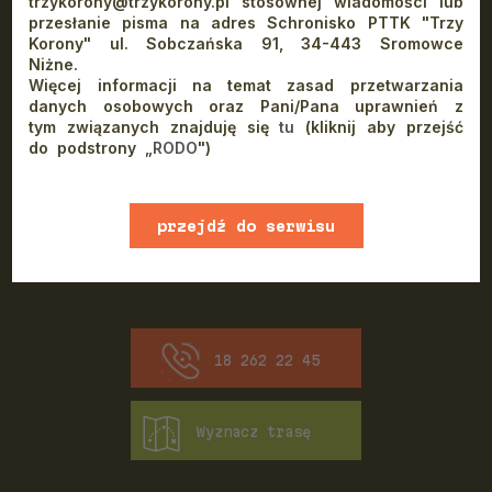
trzykorony@trzykorony.pl stosownej wiadomości lub
przesłanie pisma na adres Schronisko PTTK "Trzy
Korony" ul. Sobczańska 91, 34-443 Sromowce
Niżne.
Więcej informacji na temat zasad przetwarzania
Kontakt z nami
danych osobowych oraz Pani/Pana uprawnień z
tym związanych znajduję się
tu
(kliknij aby przejść
do podstrony „
RODO
")
Schronisko PTTK "Orlica"
ul. Pienińska 12
34-460 Szczawnica
(+48) 18 262 22 45
przejdź do serwisu
Email:
orlica@orlica.com
www
18 262 22 45
Wyznacz trasę