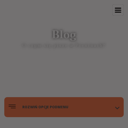
Blog
O czym się pisze w Pieninach?
ROZWIŃ OPCJE PODMENU