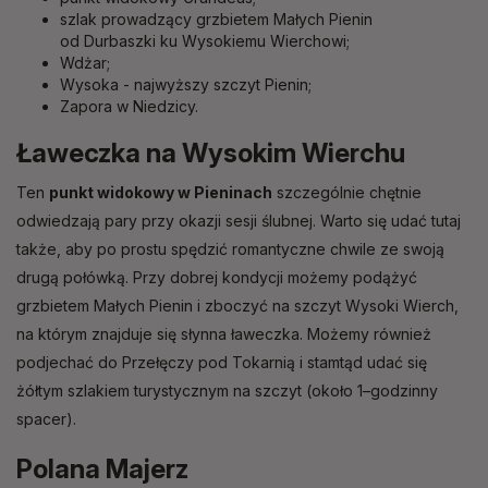
szlak prowadzący grzbietem Małych Pienin
od Durbaszki ku Wysokiemu Wierchowi;
Wdżar;
Wysoka - najwyższy szczyt Pienin;
Zapora w Niedzicy.
Ławeczka na Wysokim Wierchu
Ten
punkt widokowy w Pieninach
szczególnie chętnie
odwiedzają pary przy okazji sesji ślubnej. Warto się udać tutaj
także, aby po prostu spędzić romantyczne chwile ze swoją
drugą połówką. Przy dobrej kondycji możemy podążyć
grzbietem Małych Pienin i zboczyć na szczyt Wysoki Wierch,
na którym znajduje się słynna ławeczka. Możemy również
podjechać do Przełęczy pod Tokarnią i stamtąd udać się
żółtym szlakiem turystycznym na szczyt (około 1–godzinny
spacer).
Polana Majerz