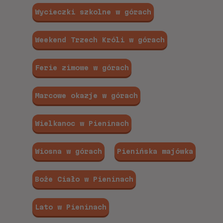
Wycieczki szkolne w górach
Weekend Trzech Króli w górach
Ferie zimowe w górach
Marcowe okazje w górach
Wielkanoc w Pieninach
Wiosna w górach
Pienińska majówka
Boże Ciało w Pieninach
Lato w Pieninach