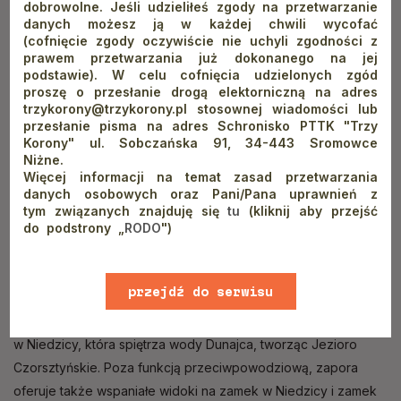
dobrowolne. Jeśli udzieliłeś zgody na przetwarzanie
metrów n.p.m, najszybciej (około 2 godziny marszu w jedną
danych możesz ją w każdej chwili wycofać
(cofnięcie zgody oczywiście nie uchyli zgodności z
stronę) możemy go zdobyć ze wsi Jaworki. Wstęp na szlak na
prawem przetwarzania już dokonanego na jej
Wysoką jest bezpłatny, natomiast na miejscu czekają na nas
podstawie). W celu cofnięcia udzielonych zgód
proszę o przesłanie drogą elektorniczną na adres
piękne widoki na całe Pieniny, Tatry i Beskidy. Pamiętajmy
trzykorony@trzykorony.pl stosownej wiadomości lub
jednak o odpowiednim przygotowaniu fizycznym, zanim się
przesłanie pisma na adres Schronisko PTTK "Trzy
tam wybierzemy - nie bez powodu szczyt znajduje się
Korony" ul. Sobczańska 91, 34-443 Sromowce
Niżne.
w Koronie Gór Polski!
Więcej informacji na temat zasad przetwarzania
danych osobowych oraz Pani/Pana uprawnień z
Sprawdź też:
tym związanych znajduję się
tu
(kliknij aby przejść
do podstrony „
RODO
")
Wysoka — opis szlaku i wskazówki dla turystów
Korona Gór Polski – jak wejść na Wysoką?
Zapora w Niedzicy
przejdź do serwisu
Ciekawą i darmową
atrakcją turystyczną Pienin
jest zapora
www
w Niedzicy, która spiętrza wody Dunajca, tworząc Jezioro
Czorsztyńskie. Poza funkcją przeciwpowodziową, zapora
oferuje także wspaniałe widoki na zamek w Niedzicy i zamek