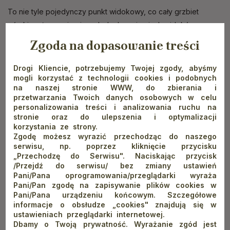
To nie tyle pojedynczy punkt widokowy, co cały grzbiet
górski, pełen zapierających dech w piersiach widoków.
Wybierając się ze wsi Jaworki na
szczyt Pienin
Durbaszka
Zgoda na dopasowanie treści
musimy podążać dalej, niebieskim szlakiem turystycznym.
Pięknych widoków tam nie brakuje!
Drogi Kliencie, potrzebujemy Twojej zgody, abyśmy
mogli korzystać z technologii cookies i podobnych
Wdżar
na naszej stronie WWW, do zbierania i
przetwarzania Twoich danych osobowych w celu
personalizowania treści i analizowania ruchu na
Góra Wdżar, nazywana także śpiącym wulkanem, jest przez
stronie oraz do ulepszenia i optymalizacji
niektórych geografów zaliczana do Gorców, a przez innych
korzystania ze strony.
do
szczytów Pienin
. Dostaniemy się tutaj najszybciej
Zgodę możesz wyrazić przechodząc do naszego
serwisu, np. poprzez kliknięcie przycisku
z Kluszkowiec. Na miejscu czeka na nas wiele atrakcji, wśród
„Przechodzę do Serwisu". Naciskając przycisk
nich można wymienić również fenomenalne widoki na zamki
/Przejdź do serwisu/ bez zmiany ustawień
w Czorsztynie i Niedzicy, Zaporę Czorsztyńską, Tatry oraz
Pani/Pana oprogramowania/przeglądarki wyraża
Pani/Pan zgodę na zapisywanie plików cookies w
Pieniny.
Pani/Pana urządzeniu końcowym. Szczegółowe
informacje o obsłudze „cookies" znajdują się w
Wysoka - najwyższy szczyt Pienin
ustawieniach przeglądarki internetowej.
Dbamy o Twoją prywatność. Wyrażanie zgód jest
Najwyższy
szczyt Pienin
wznosi się na wysokość 1050