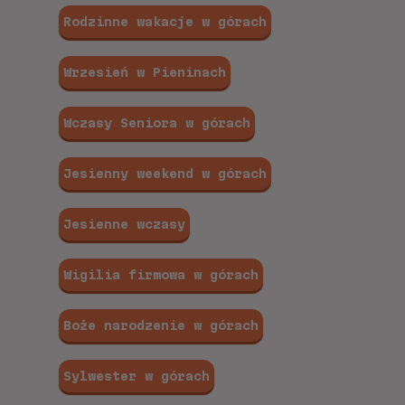
Rodzinne wakacje w górach
Wrzesień w Pieninach
Wczasy Seniora w górach
Jesienny weekend w górach
Jesienne wczasy
Wigilia firmowa w górach
Boże narodzenie w górach
Sylwester w górach