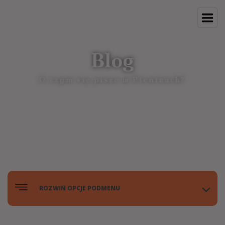
Blog
O czym się pisze w Pieninach?
ROZWIŃ OPCJE PODMENU