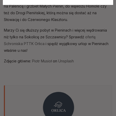
www
na Palenicę i grzbiet Małych Pienin, do wąwozu Homole czy
też do Drogi Pienińskiej, którą można się dostać aż na
Słowację i do Czerwonego Klasztoru.
Marzy Ci się dłuższy pobyt w Pieninach i więcej wędrowania
niż tylko na Sokolicę ze Szczawnicy? Sprawdź
ofertę
Schroniska PTTK Orlica
i spędź wyjątkowy urlop w Pieninach
właśnie u nas!
Zdjęcie główne:
Piotr Musioł
on
Unsplash