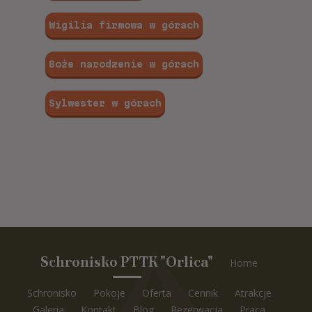
Wigilia firmowa w górach
Boże narodzenie w górach
Sylwester w górach
Schronisko PTTK "Orlica"
Home
Schronisko
Pokoje
Oferta
Cennik
Atrakcje
Galeria
Kontakt
Blog
Rezerwacja
Praca