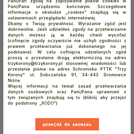
Pani/Pan zgodę na zapisywanie plików cookies w
bilety wstępu na Sokolicę kupuje się w punktach
Pani/Pana urządzeniu końcowym. Szczegółowe
kasowych w Krościenku nad Dunajcem oraz w miejscu
informacje o obsłudze „cookies" znajdują się w
przeprawy tratwą przez Dunajec
ustawieniach przeglądarki internetowej.
warto wcześniej sprawdzić aktualny rozkład jazdy
Dbamy o Twoją prywatność. Wyrażanie zgód jest
busów Krościenko nad Dunajcem - Szczawnica
dobrowolne. Jeśli udzieliłeś zgody na przetwarzanie
danych możesz ją w każdej chwili wycofać
Po zdobyciu Sokolicy ze
(cofnięcie zgody oczywiście nie uchyli zgodności z
prawem przetwarzania już dokonanego na jej
Szczawnicy zatrzymaj się
podstawie). W celu cofnięcia udzielonych zgód
w Schronisku PTTK Orlica!
proszę o przesłanie drogą elektorniczną na adres
trzykorony@trzykorony.pl stosownej wiadomości lub
przesłanie pisma na adres Schronisko PTTK "Trzy
W Schronisku PTTK Orlica zdecydowanie warto się
Korony" ul. Sobczańska 91, 34-443 Sromowce
zatrzymać na dłużej!
Oferujemy noclegi w komfortowych,
Niżne.
Więcej informacji na temat zasad przetwarzania
pachnących drewnem pokojach oraz dostęp do restauracji
danych osobowych oraz Pani/Pana uprawnień z
serwującej pyszne dania kuchni pienińskiej. Znajdujemy się na
tym związanych znajduję się
tu
(kliknij aby przejść
obrzeżach Szczawnicy, dzięki czemu nasi goście mogą liczyć
do podstrony „
RODO
")
na ciszę i spokój. Jednocześnie możemy się pochwalić
dobrym dojazdem pod samo schronisko (przez cały rok) oraz
przejdź do serwisu
bliskością popularnych atrakcji turystycznych. Od nas jest
blisko nie tylko na szlak na Sokolicę ze Szczawnicy, ale także