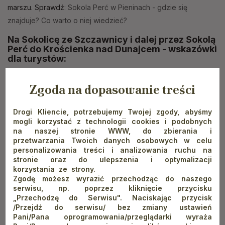
marszu. Sprawdź:
Sokola Perć w Pieninach - gdzie się
znajduje? Co warto o niej wiedzieć?
Na Sokolicę ze Szczawnicy i dalej przez Sokolą
Perć do Krościenka nad Dunajcem - wskazówki
dla turystów:
Dystans
: 6,7 km (w jedną stronę)
Zgoda na dopasowanie treści
Czas przejścia
: około 3 godzin w jedną stronę
Drogi Kliencie, potrzebujemy Twojej zgody, abyśmy
Trudność
: trasa na Sokolicę ze Szczawnicy jest momentami
mogli korzystać z technologii cookies i podobnych
stroma i wymagająca technicznie. Jeśli chodzi o odcinek
na naszej stronie WWW, do zbierania i
przetwarzania Twoich danych osobowych w celu
Sokola Perć - ma on bardziej górski charakter i jest miejscami
personalizowania treści i analizowania ruchu na
eksponowany. Nie zawiodą się miłośnicy ferrat i większych
stronie oraz do ulepszenia i optymalizacji
emocji jak podczas wędrowania po Tatrach
korzystania ze strony.
Zgodę możesz wyrazić przechodząc do naszego
serwisu, np. poprzez kliknięcie przycisku
Dodatkowe informacje
:
„Przechodzę do Serwisu". Naciskając przycisk
/Przejdź do serwisu/ bez zmiany ustawień
przeprawa przez Dunajec jest czynna w okresie od 15
Pani/Pana oprogramowania/przeglądarki wyraża
kwietnia do 31 października