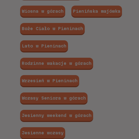
Wiosna w górach
Pienińska majówka
Boże Ciało w Pieninach
Lato w Pieninach
Rodzinne wakacje w górach
Wrzesień w Pieninach
Wczasy Seniora w górach
Jesienny weekend w górach
Jesienne wczasy