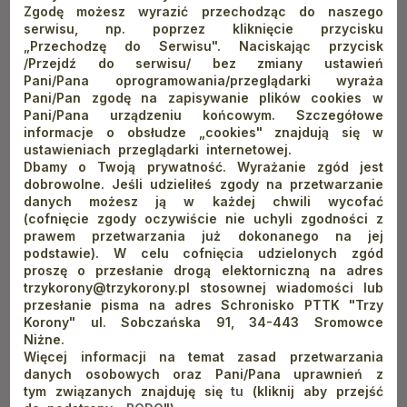
atrakcji. Jedna z legend nawiązuje do czasów powstania
Zgodę możesz wyrazić przechodząc do naszego
chłopskiego na Podhalu.
W roku 1651 zamek opanował jeden
serwisu, np. poprzez kliknięcie przycisku
„Przechodzę do Serwisu". Naciskając przycisk
z przywódców powstania Aleksander Kostka - Napierski.
/Przejdź do serwisu/ bez zmiany ustawień
Odbijanie budowli z rąk buntowników zajęło wojskom biskupa
Pani/Pana oprogramowania/przeglądarki wyraża
krakowskiego Piotra Gembickiego dwa dni. Kostka – Napierski
Pani/Pan zgodę na zapisywanie plików cookies w
Pani/Pana urządzeniu końcowym. Szczegółowe
wraz z innym przywódcą Stanisławem Łętowskim został
informacje o obsłudze „cookies" znajdują się w
pojmany, uwięziony i stracony (18 lipca 1651 w Krakowie nabito
ustawieniach przeglądarki internetowej.
go na pal). Zanim zginął, zgodnie z legendą, zdążył ukryć
Dbamy o Twoją prywatność. Wyrażanie zgód jest
dobrowolne. Jeśli udzieliłeś zgody na przetwarzanie
w podziemiach zamku Czorsztyńskiego kosztowności, które
danych możesz ją w każdej chwili wycofać
zrabował podczas łupienia podhalańskich szlachciców. Do
(cofnięcie zgody oczywiście nie uchyli zgodności z
prawem przetwarzania już dokonanego na jej
dzisiaj nie odnaleziono skarbu, a historyków dręczy pytanie:
podstawie). W celu cofnięcia udzielonych zgód
czy był Kostka –Napierski bohaterem broniącym uciśnionych
proszę o przesłanie drogą elektorniczną na adres
chłopów, czy zdrajcą wykorzystującym trudny moment
trzykorony@trzykorony.pl stosownej wiadomości lub
przesłanie pisma na adres Schronisko PTTK "Trzy
zaangażowania Rzeczpospolitej w spór z Kozakami
Korony" ul. Sobczańska 91, 34-443 Sromowce
(powstanie Chmielnickiego), aby zostać sławnym i wzbogacić
Niżne.
się.
Więcej informacji na temat zasad przetwarzania
danych osobowych oraz Pani/Pana uprawnień z
tym związanych znajduję się
tu
(kliknij aby przejść