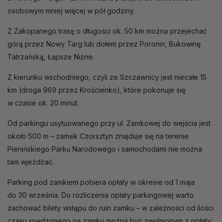
osobowym mniej więcej w pół godziny.
Z Zakopanego trasę o długości ok. 50 km można przejechać
górą przez Nowy Targ lub dołem przez Poronin, Bukowinę
Tatrzańską, Łapsze Niżne.
Z kierunku wschodniego, czyli ze Szczawnicy jest niecałe 15
km (droga 969 przez Krościenko), które pokonuje się
w czasie ok. 20 minut.
Od parkingu usytuowanego przy ul. Zamkowej do wejścia jest
około 500 m – zamek Czorsztyn znajduje się na terenie
Pienińskiego Parku Narodowego i samochodami nie można
tam wjeżdżać.
Parking pod zamkiem pobiera opłaty w okresie od 1 maja
do 30 września. Do rozliczenia opłaty parkingowej warto
zachować bilety wstępu do ruin zamku – w zależności od ilości
czasu spędzonego na zamku można być zwolnionym z opłaty: