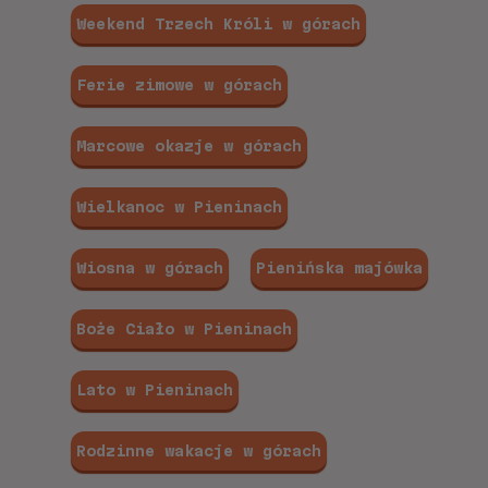
Weekend Trzech Króli w górach
Ferie zimowe w górach
Marcowe okazje w górach
Wielkanoc w Pieninach
Wiosna w górach
Pienińska majówka
Boże Ciało w Pieninach
Lato w Pieninach
Rodzinne wakacje w górach