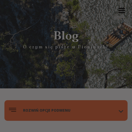
Blog
O czym się pisze w Pieninach?
ROZWIŃ OPCJE PODMENU