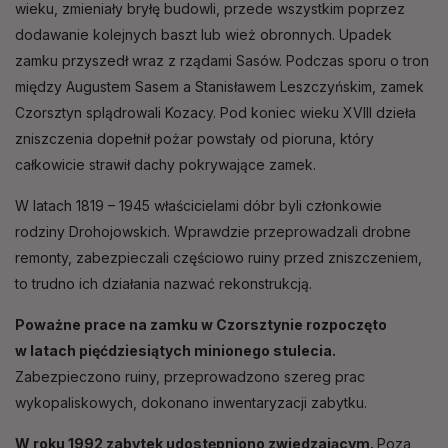
wieku, zmieniały bryłę budowli, przede wszystkim poprzez
dodawanie kolejnych baszt lub wież obronnych. Upadek
zamku przyszedł wraz z rządami Sasów. Podczas sporu o tron
między Augustem Sasem a Stanisławem Leszczyńskim, zamek
Czorsztyn splądrowali Kozacy. Pod koniec wieku XVIII dzieła
zniszczenia dopełnił pożar powstały od pioruna, który
całkowicie strawił dachy pokrywające zamek.
W latach 1819 – 1945 właścicielami dóbr byli członkowie
rodziny Drohojowskich. Wprawdzie przeprowadzali drobne
remonty, zabezpieczali częściowo ruiny przed zniszczeniem,
to trudno ich działania nazwać rekonstrukcją.
Poważne prace na zamku w Czorsztynie rozpoczęto
w latach pięćdziesiątych minionego stulecia.
Zabezpieczono ruiny, przeprowadzono szereg prac
wykopaliskowych, dokonano inwentaryzacji zabytku.
W roku 1992 zabytek udostępniono zwiedzającym.
Poza