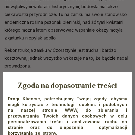
niewątpliwymi walorami historycznymi, budowla ma także
ciekawostki przyrodnicze. Tu na zamku ma swoje stanowisko
endemiczna roślina pszonak pieniński, nad żółtymi kwiatami
którego można latem obserwować wspaniałe okazy motyla
z gatunku niepylak apollo.
Rekonstrukcja zamku w Czorsztynie jest trudna i bardzo
kosztowna, jednak wszystko wskazuje na to, że będzie nadal
prowadzona.
Zgoda na dopasowanie treści
Zamek w Czorsztynie -
Drogi Kliencie, potrzebujemy Twojej zgody, abyśmy
legendy
mogli korzystać z technologii cookies i podobnych
na naszej stronie WWW, do zbierania i
przetwarzania Twoich danych osobowych w celu
personalizowania treści i analizowania ruchu na
stronie oraz do ulepszenia i optymalizacji
Jest ich sporo, tak jak w przypadku większości górskich
korzystania ze strony.