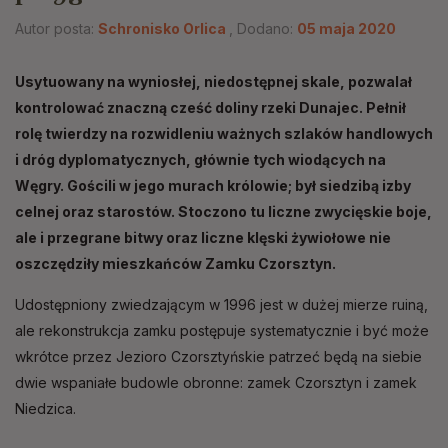
Autor posta:
Schronisko Orlica
, Dodano:
05 maja 2020
Usytuowany na wyniosłej, niedostępnej skale, pozwalał
kontrolować znaczną cześć doliny rzeki Dunajec. Pełnił
rolę twierdzy na rozwidleniu ważnych szlaków handlowych
i dróg dyplomatycznych, głównie tych wiodących na
Węgry. Gościli w jego murach królowie; był siedzibą izby
celnej oraz starostów. Stoczono tu liczne zwycięskie boje,
ale i przegrane bitwy oraz liczne klęski żywiołowe nie
oszczędziły mieszkańców Zamku Czorsztyn.
Udostępniony zwiedzającym w 1996 jest w dużej mierze ruiną,
ale rekonstrukcja zamku postępuje systematycznie i być może
wkrótce przez Jezioro Czorsztyńskie patrzeć będą na siebie
dwie wspaniałe budowle obronne: zamek Czorsztyn i zamek
Niedzica.