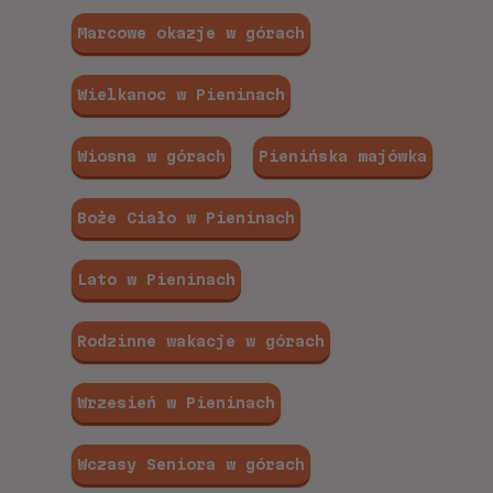
Marcowe okazje w górach
Wielkanoc w Pieninach
Wiosna w górach
Pienińska majówka
Boże Ciało w Pieninach
Lato w Pieninach
Rodzinne wakacje w górach
Wrzesień w Pieninach
Wczasy Seniora w górach