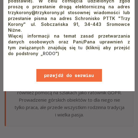
podstawie). W celu cofnięcia udzielonych zgód
proszę o przesłanie drogą elektorniczną na adres
trzykorony@trzykorony.pl stosownej wiadomości lub
przesłanie pisma na adres Schronisko PTTK "Trzy
Korony" ul. Sobczańska 91, 34-443 Sromowce
Niżne.
Więcej informacji na temat zasad przetwarzania
danych osobowych oraz Pani/Pana uprawnień z
AUTOR: MACIEJ OGRODOWICZ
tym związanych znajduję się
tu
(kliknij aby przejść
do podstrony „
RODO
")
Gospodarz schronisk PTTK „Trzy Korony” w
Sromowcach Niżnych oraz „Orlica” w Szczawnicy. Z
górami związany od dziecka (wychowywał się na Hali
przejdź do serwisu
Krupowej, gdzie jego rodzice od ponad 30 lat
prowadzą schronisko). Od ponad dwóch dekad służy
www
również pomocą na szlakach jako ratownik GOPR.
Prowadzenie górskich obiektów to dla niego nie
tylko praca, ale przede wszystkim rodzinna tradycja
i wielka pasja.