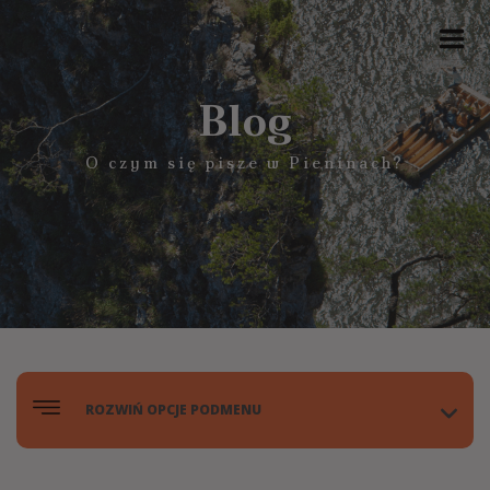
Blog
O czym się pisze w Pieninach?
>
ROZWIŃ OPCJE PODMENU