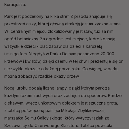
Kuracjusza.
Park jest podzielony na kilka stref. Z przodu znajduje się
przestrzeń ciszy, której główną atrakcją jest muzyczna altana.
W centralnym miejscu zlokalizowany jest staw, tuż za nim
ogród botaniczny. Za ogrodem jest miejsce, które kochają
wszystkie dzieci - plac zabaw dla dzieci z karuzelą
i minigolfem. Niegdyś w Parku Dolnym posadzono 20 000
krzewów i kwiatów, dzięki czemu w tej chwili prezentuje się on
niezwykle okazale o każdej porze roku. Co więcej, w parku
można zobaczyć rzadkie okazy drzew.
Nocą, uroku dodają liczne lampy, dzięki którym park za
każdym razem zachwyca oraz zachęca do spacerów. Bardzo
ciekawym, wręcz unikatowym obiektem jest sztuczna grota,
z tablicą poświęconą pamięci Mikołaja Zbylikiewicza,
marszałka Sejmu Galicyjskiego, który wytyczył szlak ze
Szczawnicy do Czerwonego Klasztoru. Tablica powstała