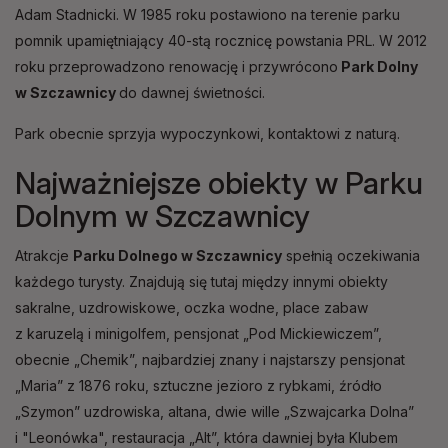
Adam Stadnicki. W 1985 roku postawiono na terenie parku
pomnik upamiętniający 40-stą rocznicę powstania PRL. W 2012
roku przeprowadzono renowację i przywrócono
Park Dolny
w Szczawnicy
do dawnej świetności.
Park obecnie sprzyja wypoczynkowi, kontaktowi z naturą.
Najważniejsze obiekty w Parku
Dolnym w Szczawnicy
Atrakcje
Parku Dolnego w Szczawnicy
spełnią oczekiwania
każdego turysty. Znajdują się tutaj między innymi obiekty
sakralne, uzdrowiskowe, oczka wodne, place zabaw
z karuzelą i minigolfem, pensjonat „Pod Mickiewiczem”,
obecnie „Chemik”, najbardziej znany i najstarszy pensjonat
„Maria” z 1876 roku, sztuczne jezioro z rybkami, źródło
„Szymon” uzdrowiska, altana, dwie wille „Szwajcarka Dolna”
i "Leonówka", restauracja „Alt”, która dawniej była Klubem