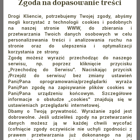
Zgoda na dopasowanie treści
można spotkać dzięcioły, nietoperze gacki, wiewiórki i wróble.
Drogi Kliencie, potrzebujemy Twojej zgody, abyśmy
Ścieżka do zwiedzania została zaprojektowana w oparciu
mogli korzystać z technologii cookies i podobnych
na naszej stronie WWW, do zbierania i
o walory przyrodnicze i historyczne. Park Dolny w Szczawnicy
przetwarzania Twoich danych osobowych w celu
jest bardzo ważnym miejscem dla mieszkańców i okolic oraz
personalizowania treści i analizowania ruchu na
jedną z najbardziej znanych atrakcji, która przyciąga turystów
stronie oraz do ulepszenia i optymalizacji
korzystania ze strony.
do tego miasta. Zaletą parku jest jego położenie – blisko
Zgodę możesz wyrazić przechodząc do naszego
centrum. Można w nim odpocząć po wycieczkach na Trzy
serwisu, np. poprzez kliknięcie przycisku
„Przechodzę do Serwisu". Naciskając przycisk
Korony czy na Sokolicę.
/Przejdź do serwisu/ bez zmiany ustawień
Pani/Pana oprogramowania/przeglądarki wyraża
Park Dolny, jak i uroczą Szczawnicę można zwiedzać przez
Pani/Pan zgodę na zapisywanie plików cookies w
cały rok. Zdaniem turystów jest to miejsce malownicze, ze
Pani/Pana urządzeniu końcowym. Szczegółowe
wspaniałym placem zabaw, w którym w przyjemny sposób
informacje o obsłudze „cookies" znajdują się w
ustawieniach przeglądarki internetowej.
można spędzić kilka godzin.
Dbamy o Twoją prywatność. Wyrażanie zgód jest
dobrowolne. Jeśli udzieliłeś zgody na przetwarzanie
danych możesz ją w każdej chwili wycofać
(cofnięcie zgody oczywiście nie uchyli zgodności z
prawem przetwarzania już dokonanego na jej