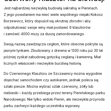
Jest najbardziej niezwykłą budowlą sakralną w Pieninach.
Z jego powstaniem ma mieć wiele wspólnego niejaki Kokosz
Borzewvicz, który dopuścił się okrutnej zbrodni i aby
odpokutować swoje winy miał postawić 6 klasztorów
i zamówić 4000 mszy za duszę zamordowanego.
Swoją nazwę zawdzięcza cegłom, które obecnie pokryte są
jasnymi tynkami. Zbudowany z drewna w 1330 roku już 30 lat
później zyskał zabudowę gotycką ceglaną i kamienną. Miał
licznych właścicieli i niezwykle burzliwą historię.
Do Czerwonego Klasztoru ze Szczawnicy można wygodnie
dojechać samochodem czy autokarem, jednak poleca się
szlaki piesze. Można wybrać szlak czerwony, żółty lub
niebieski – każdy przebiega przez tereny Pienińskiego parku
Narodowego. Nie tylko widoki Pienin, ale niezwykła przyroda
parku zachwyci każdego uczestnika wyprawy.