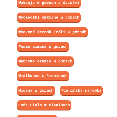
Wakacje w górach z dziećmi
Wycieczki szkolne w górach
Weekend Trzech Króli w górach
Ferie zimowe w górach
Marcowe okazje w górach
Wielkanoc w Pieninach
Wiosna w górach
Pienińska majówka
Boże Ciało w Pieninach