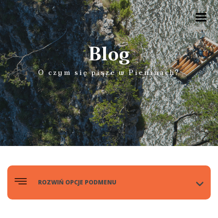
Blog
O czym się pisze w Pieninach?
>
ROZWIŃ OPCJE PODMENU