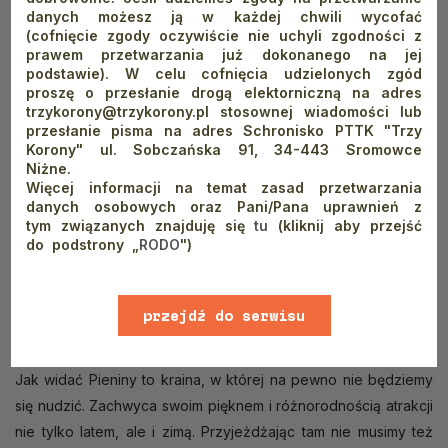
architektura sakralna i wiele innych wspaniałych wytworów
danych możesz ją w każdej chwili wycofać
ludzkiej ręki.
(cofnięcie zgody oczywiście nie uchyli zgodności z
prawem przetwarzania już dokonanego na jej
podstawie). W celu cofnięcia udzielonych zgód
proszę o przesłanie drogą elektorniczną na adres
Kilkadziesiąt metrów od Schroniska PTTK Orlica mieści się
trzykorony@trzykorony.pl stosownej wiadomości lub
pijalnia słowackiego i regionalnego piwa, w której można
przesłanie pisma na adres Schronisko PTTK "Trzy
skosztować wyrobów lokalnych rzemieślników i odkryć
Korony" ul. Sobczańska 91, 34-443 Sromowce
Niżne.
chmielowe smaki nieznane w innych rejonach Polski. Z tego
Więcej informacji na temat zasad przetwarzania
też miejsca warto rozpocząć podróż po kulinarnym
danych osobowych oraz Pani/Pana uprawnień z
dziedzictwie Pienin, odwiedzając restaurację w której podaje
tym związanych znajduję się
tu
(kliknij aby przejść
do podstrony „
RODO
")
się prostą, ale bardzo smaczną lokalną kuchnię. Po więcej
informacji na jej temat zapraszamy do tekstu pod tytułem
Pieniny na talerzu, czyli regionalna kuchnia okolic Szczawnicy
przejdź do serwisu
i Krościenka
.
www
Jak widać Pieniny to kraina, w której na pewno nie będziemy
się nudzić. Zachwyca swoim pięknem i różnorodnością atrakcji
nie tylko latem, ale i zimą. Przyjeżdżając tam nie musimy też