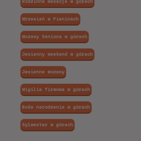
Rodzinne wakacje w górach
Wrzesień w Pieninach
Wczasy Seniora w górach
Jesienny weekend w górach
Jesienne wczasy
Wigilia firmowa w górach
Boże narodzenie w górach
Sylwester w górach