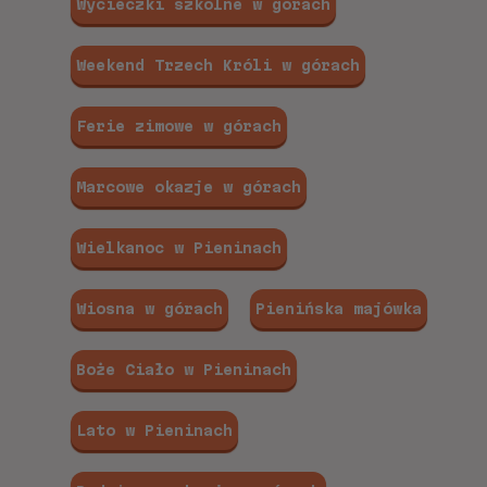
Wycieczki szkolne w górach
Weekend Trzech Króli w górach
Ferie zimowe w górach
Marcowe okazje w górach
Wielkanoc w Pieninach
Wiosna w górach
Pienińska majówka
Boże Ciało w Pieninach
Lato w Pieninach