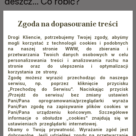
deszcz… Co robić?
Zgoda na dopasowanie treści
W górach pogoda potrafi zmienić się bardzo szybko. Musimy
Drogi Kliencie, potrzebujemy Twojej zgody, abyśmy
o tym pamiętać nie tylko wybierając na szlak, ale też planując
mogli korzystać z technologii cookies i podobnych
na naszej stronie WWW, do zbierania i
cały wypoczynek. Na szczęście Pieniny są wspaniałą krainą,
przetwarzania Twoich danych osobowych w celu
w której czeka na nas masa atrakcji, nawet gdy za oknami
personalizowania treści i analizowania ruchu na
pada. Pierwsza z nich znajduje się już w samym schronisku,
stronie oraz do ulepszenia i optymalizacji
korzystania ze strony.
jest to izba muzealna mówiąca o historii turystyki górskiej na
Zgodę możesz wyrazić przechodząc do naszego
tych obszarach. Izba muzealna jest jednak tylko preludium
serwisu, np. poprzez kliknięcie przycisku
do wielu większych i mniejszych obiektów muzealnych, wśród
„Przechodzę do Serwisu". Naciskając przycisk
/Przejdź do serwisu/ bez zmiany ustawień
których nie sposób nie wymienić Muzeum Pienińskiego
Pani/Pana oprogramowania/przeglądarki wyraża
w Szczawnicy czy Muzeum Pienińskiego Parku Narodowego
Pani/Pan zgodę na zapisywanie plików cookies w
Pani/Pana urządzeniu końcowym. Szczegółowe
w Krościenku. Oprócz licznych, większych i mniejszych
informacje o obsłudze „cookies" znajdują się w
muzeów, na zwiedzających czekają dwa zamki w Niedzicy
ustawieniach przeglądarki internetowej.
i Czorsztynie, zapora wodna na jeziorze, zabytkowa
Dbamy o Twoją prywatność. Wyrażanie zgód jest
dobrowolne. Jeśli udzieliłeś zgody na przetwarzanie