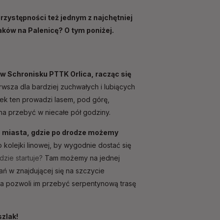
przystępności też jednym z najchętniej
ków na Palenicę? O tym poniżej.
 Schronisku PTTK Orlica, racząc się
wsza dla bardziej zuchwałych i lubiących
inek ten prowadzi lasem, pod górę,
na przebyć w niecałe pół godziny.
do miasta, gdzie po drodze możemy
kolejki linowej, by wygodnie dostać się
dzie startuje?
Tam możemy na jednej
ń w znajdującej się na szczycie
óra pozwoli im przebyć serpentynową trasę
szlak!