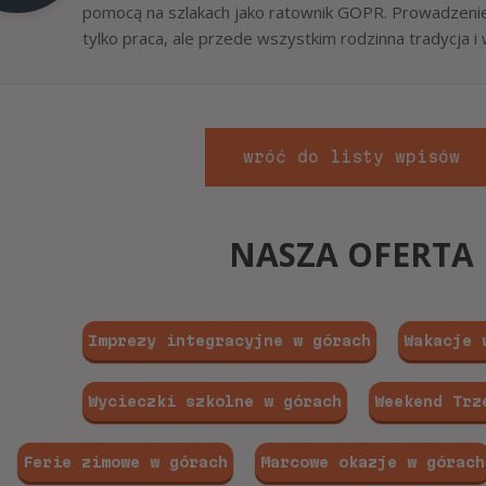
pomocą na szlakach jako ratownik GOPR. Prowadzenie 
tylko praca, ale przede wszystkim rodzinna tradycja i 
wróć do listy wpisów
NASZA OFERTA
Imprezy integracyjne w górach
Wakacje 
Wycieczki szkolne w górach
Weekend Trz
Ferie zimowe w górach
Marcowe okazje w górach