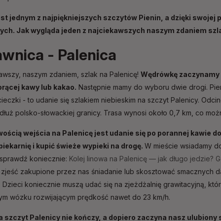
est jednym z najpiękniejszych szczytów Pienin, a dzięki swojej 
ch. Jak wygląda jeden z najciekawszych naszym zdaniem szla
wnica - Palenica
awszy, naszym zdaniem, szlak na Palenicę!
Wędrówkę zaczynamy w
rącej kawy lub kakao.
Następnie
mamy do wyboru dwie drogi. Pier
ieczki - to udanie się szlakiem niebieskim na szczyt Palenicy. Odc
łuż polsko-słowackiej granicy. Trasa wynosi około 0,7 km, co moż
wością wejścia na Palenicę jest udanie się po porannej kawie 
piekarnię i kupić świeże wypieki na drogę.
W mieście wsiadamy do 
 sprawdź koniecznie:
Kolej linowa na Palenicę — jak długo jedzie? G
zjeść zakupione przez nas śniadanie lub skosztować smacznych da
. Dzieci koniecznie muszą udać się na zjeżdżalnię grawitacyjną, kt
nym wózku rozwijającym prędkość nawet do 23 km/h.
a szczyt Palenicy nie kończy, a dopiero zaczyna nasz ulubiony 