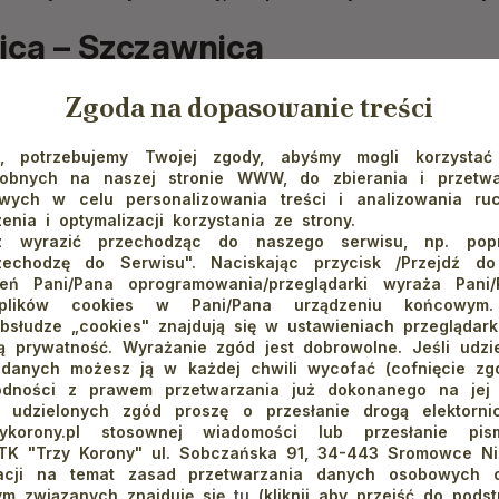
ica – Szczawnica
 wybiera się w góry aby podziwiać widoki, pomyśleć oraz mile spędz
Zgoda na dopasowanie treści
 szczycie Palenicy może nie wszystkim przypaść do gustu. Bywa tam
i grawitacyjnej nie czuć, że jesteśmy na górskim szczycie.
Dlatego p
e, potrzebujemy Twojej zgody, abyśmy mogli korzystać
dobnych na naszej stronie WWW, do zbierania i przetwa
 drogę udać się do Szafranówki, która jest o „rzut kamieniem” o
ych w celu personalizowania treści i analizowania ru
enia i optymalizacji korzystania ze strony.
 wyrazić przechodząc do naszego serwisu, np. poprz
dajemy się na wschód cały czas już praktycznie schodząc. Dobrym
zechodzę do Serwisu". Naciskając przycisk /Przejdź d
ierunki Leśnicy i góry Červená hora, która znajduje się w paśmie gó
ień Pani/Pana oprogramowania/przeglądarki wyraża Pani
 plików cookies w Pani/Pana urządzeniu końcowym.
o jednego z najpiękniejszych miejsc, z którego możemy podziwiać 
bsłudze „cookies" znajdują się w ustawieniach przeglądarki
gląda imponująco, przybierając kształt wilczego kła. Stamtąd dalej 
 prywatność. Wyrażanie zgód jest dobrowolne. Jeśli udzie
 danych możesz ją w każdej chwili wycofać (cofnięcie zg
Przełomu. Po drodze mijamy ścianę Bystrzyka, nagą, prawie pionową
odności z prawem przetwarzania już dokonanego na jej
w porównaniu z naturą. Następnie natrafiamy na Leśnicki Potok - pr
a udzielonych zgód proszę o przesłanie drogą elektorn
iem rzeki kierujemy się z powrotem ku pięknej Szczawnicy.
rzykorony.pl stosownej wiadomości lub przesłanie p
TK "Trzy Korony" ul. Sobczańska 91, 34-443 Sromowce Ni
 zaletą tej trasy, oprócz pięknych widoków, jest ukształtowanie te
macji na temat zasad przetwarzania danych osobowych o
ym związanych znajduję się
tu
(kliknij aby przejść do podst