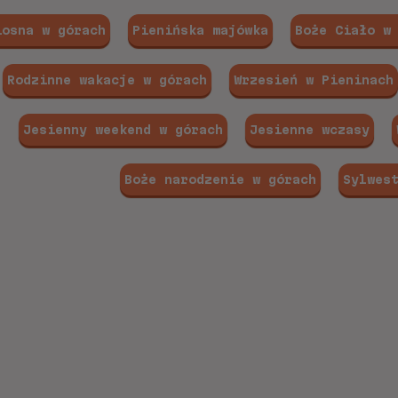
iosna w górach
Pienińska majówka
Boże Ciało w
Rodzinne wakacje w górach
Wrzesień w Pieninach
Jesienny weekend w górach
Jesienne wczasy
Boże narodzenie w górach
Sylwes