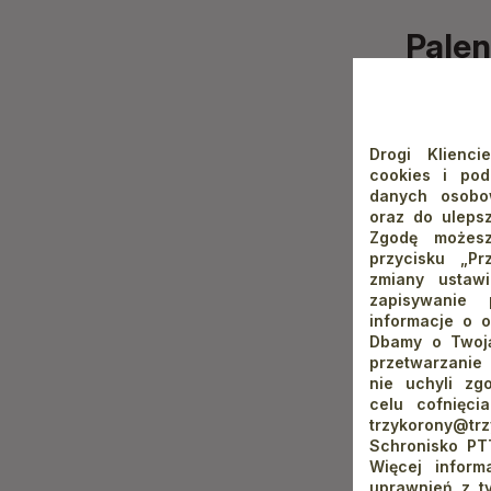
Palen
Wielu ludzi
panujący na
i zjeżdżaln
Drogi Klienci
cookies i po
a w dalszą
danych osobow
0,5 km.
oraz do ulepsz
Zgodę możesz
Następnie u
przycisku „Pr
i marsz w k
zmiany ustaw
zapisywanie
dotrzemy d
informacje o o
Sokolica wy
Dbamy o Twoją
przetwarzanie
w kierunku 
nie uchyli zg
się niczym 
celu cofnięci
wraz z bieg
trzykorony@t
Schronisko PT
Niewątpliwą
Więcej infor
uprawnień z t