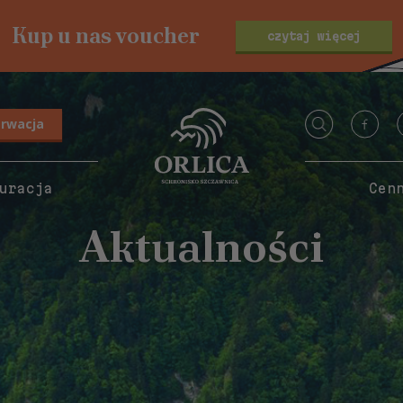
Kup u nas voucher
czytaj więcej
erwacja
uracja
Cen
Aktualności