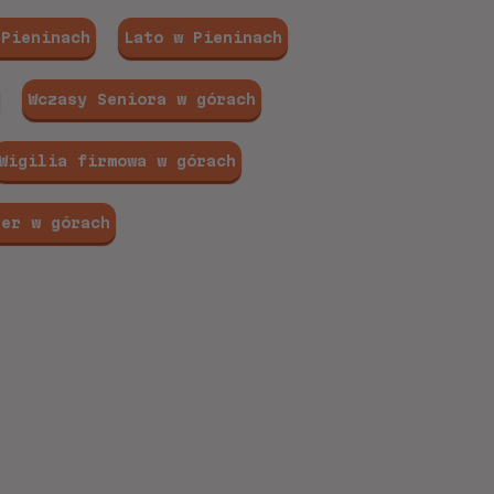
 Pieninach
Lato w Pieninach
Wczasy Seniora w górach
Wigilia firmowa w górach
ter w górach