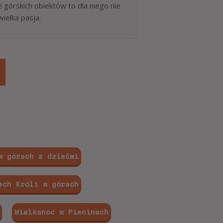
górskich obiektów to dla niego nie
wielka pasja.
w górach z dziećmi
ech Króli w górach
Wielkanoc w Pieninach