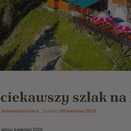
ciekawszy szlak na 
:
Schronisko Orlica
, Dodano:
08 kwietnia 2026
a wpisu: kwiecień 2026