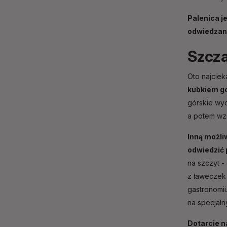
Palenica j
odwiedzany
Szcza
Oto najciek
kubkiem go
górskie wyc
a potem wzd
Inną możli
odwiedzić 
na szczyt
-
z ławeczek 
gastronomii
na specjal
Dotarcie n